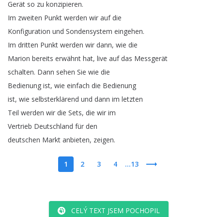
Gerät
so
zu
konzipieren
.
Im
zweiten
Punkt
werden
wir
auf
die
Konfiguration
und
Sondensystem
eingehen
.
Im
dritten
Punkt
werden
wir
dann
,
wie
die
Marion
bereits
erwähnt
hat
,
live
auf
das
Messgerät
schalten
.
Dann
sehen
Sie
wie
die
Bedienung
ist
,
wie
einfach
die
Bedienung
ist
,
wie
selbsterklärend
und
dann
im
letzten
Teil
werden
wir
die
Sets
,
die
wir
im
Vertrieb
Deutschland
für
den
deutschen
Markt
anbieten
,
zeigen
.
1
2
3
4
...13
CELÝ TEXT JSEM POCHOPIL