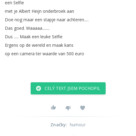
een
Selfie
met
je
Albert
Heijn
onderbroek
aan
Doe
nog
maar
een
stapje
naar
achteren
.....
Das
goed
.
Waaaaa
........
Dus
.....
Maak
een
leuke
Selfie
Ergens
op
de
wereld
en
maak
kans
op
een
camera
ter
waarde
van
500
euro
CELÝ TEXT JSEM POCHOPIL
Značky
:
humour