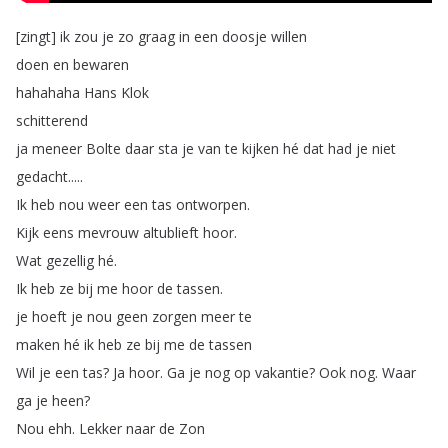
[
zingt
]
ik
zou
je
zo
graag
in
een
doosje
willen
doen
en
bewaren
hahahaha
Hans
Klok
schitterend
ja
meneer
Bolte
daar
sta
je
van
te
kijken
hé
dat
had
je
niet
gedacht
.....
Ik
heb
nou
weer
een
tas
ontworpen
.
Kijk
eens
mevrouw
altublieft
hoor
.
Wat
gezellig
hé
.
Ik
heb
ze
bij
me
hoor
de
tassen
.
je
hoeft
je
nou
geen
zorgen
meer
te
maken
hé
ik
heb
ze
bij
me
de
tassen
Wil
je
een
tas
?
Ja
hoor
.
Ga
je
nog
op
vakantie
?
Ook
nog
.
Waar
ga
je
heen
?
Nou
ehh
.
Lekker
naar
de
Zon