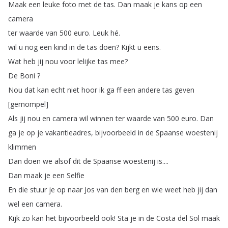
Maak
een
leuke
foto
met
de
tas
.
Dan
maak
je
kans
op
een
camera
ter
waarde
van
500
euro
.
Leuk
hé
.
wil
u
nog
een
kind
in
de
tas
doen
?
Kijkt
u
eens
.
Wat
heb
jij
nou
voor
lelijke
tas
mee
?
De
Boni
?
Nou
dat
kan
echt
niet
hoor
ik
ga
ff
een
andere
tas
geven
[
gemompel
]
Als
jij
nou
en
camera
wil
winnen
ter
waarde
van
500
euro
.
Dan
ga
je
op
je
vakantieadres
,
bijvoorbeeld
in
de
Spaanse
woestenij
klimmen
Dan
doen
we
alsof
dit
de
Spaanse
woestenij
is
....
Dan
maak
je
een
Selfie
En
die
stuur
je
op
naar
Jos
van
den
berg
en
wie
weet
heb
jij
dan
wel
een
camera
.
Kijk
zo
kan
het
bijvoorbeeld
ook
!
Sta
je
in
de
Costa
del
Sol
maak