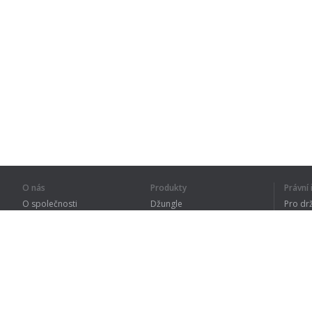
O nás
Produkty
Právn
O společnosti
Džungle
Pro dr
Pro partnery
Procvičování
Zásad
Kontakty
Slovník
Terms
Sitemap