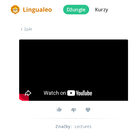
Džungle
Kurzy
Zpět
Značky
:
Lectures