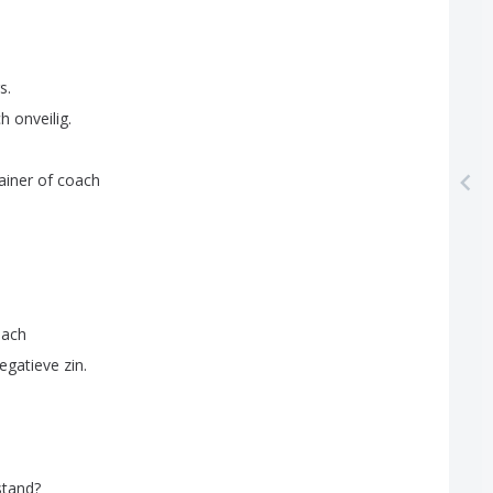
s
.
ch
onveilig
.
ainer
of
coach
oach
egatieve
zin
.
d
stand
?