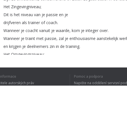
Het
Zingevingniveau
;
Dit
is
het
niveau
van
je
passie
en
je
drijfveren
als
trainer
of
coach
.
Wanneer
je
coacht
vanuit
je
waarde
,
kom
je
integer
over
.
Wanneer
je
traint
met
passie
,
zal
je
enthousiasme
aanstekelijk
wer
en
krijgen
je
deelnemers
zin
in
de
training
.
Het
Omgevingsniveau
;
Je
deelnemers
nemen
hun
persoonlijke
verandering
mee
naar
hun
Ze
handelen
daarom
met
meer
impact
en
effect
in
de
dagelijkse
pr
í informace
Pomoc a podpora
žitele autorských práv
Napište na oddělení servisní po
y ochrany osobních údajů
FAQ
 of Use
1
2
Rozšíření prohlížeče
CELÝ TEXT JSE