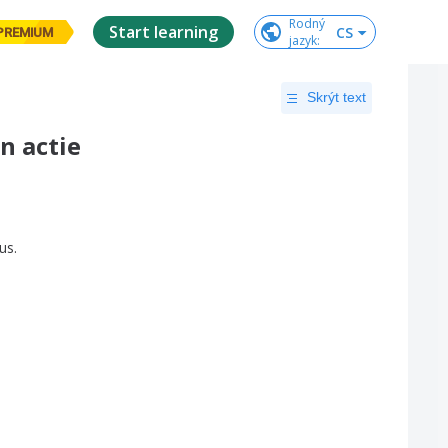
Rodný

Start learning
CS
PREMIUM
jazyk
:
Skrýt text
n actie
aus
.