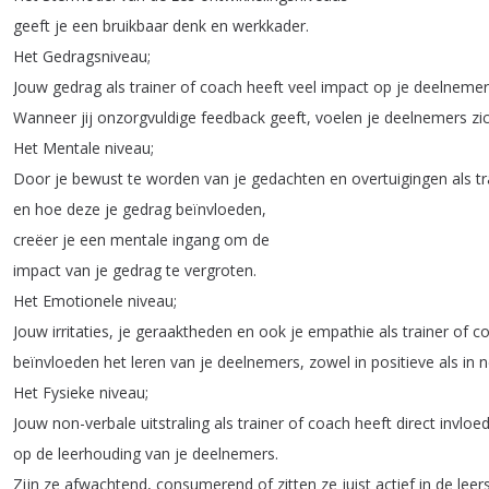
geeft
je
een
bruikbaar
denk
en
werkkader
.
Het
Gedragsniveau
;
Jouw
gedrag
als
trainer
of
coach
heeft
veel
impact
op
je
deelnemer
Wanneer
jij
onzorgvuldige
feedback
geeft
,
voelen
je
deelnemers
zi
Het
Mentale
niveau
;
Door
je
bewust
te
worden
van
je
gedachten
en
overtuigingen
als
tr
en
hoe
deze
je
gedrag
beïnvloeden
,
creëer
je
een
mentale
ingang
om
de
impact
van
je
gedrag
te
vergroten
.
Het
Emotionele
niveau
;
Jouw
irritaties
,
je
geraaktheden
en
ook
je
empathie
als
trainer
of
c
beïnvloeden
het
leren
van
je
deelnemers
,
zowel
in
positieve
als
in
n
Het
Fysieke
niveau
;
Jouw
non-verbale
uitstraling
als
trainer
of
coach
heeft
direct
invloe
op
de
leerhouding
van
je
deelnemers
.
Zijn
ze
afwachtend
,
consumerend
of
zitten
ze
juist
actief
in
de
leer