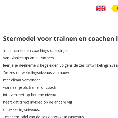
Stermodel voor trainen en coachen i
In
de
trainers
en
coachings
opleidingen
van
Blankestijn
amp
;
Partners
leer
je
je
deelnemers
begeleiden
volgens
de
zes
ontwikkelingsnive
De
zes
ontwikkelingsniveaus
zijn
nauw
met
elkaar
verbonden
wanneer
je
als
trainer
of
coach
intervenieert
op
het
ene
niveau
heeft
dat
direct
invloed
op
de
andere
vijf
ontwikkelingsniveaus
.
Het
Stermodel
van
de
zes
ontwikkelingsniveaus