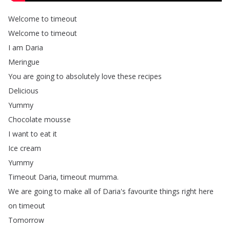
Welcome
to
timeout
Welcome
to
timeout
I
am
Daria
Meringue
You
are
going
to
absolutely
love
these
recipes
Delicious
Yummy
Chocolate
mousse
I
want
to
eat
it
Ice
cream
Yummy
Timeout
Daria
,
timeout
mumma
.
We
are
going
to
make
all
of
Daria's
favourite
things
right
here
on
timeout
Tomorrow