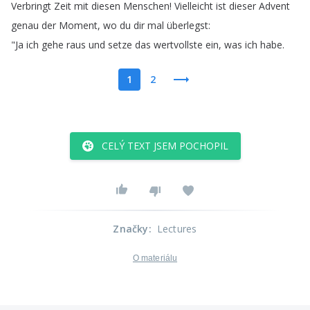
Verbringt
Zeit
mit
diesen
Menschen
!
Vielleicht
ist
dieser
Advent
genau
der
Moment
,
wo
du
dir
mal
überlegst
:
"
Ja
ich
gehe
raus
und
setze
das
wertvollste
ein
,
was
ich
habe
.
1
2
CELÝ TEXT JSEM POCHOPIL
Značky
:
Lectures
O materiálu