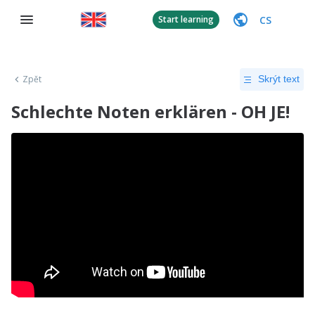
CS
Start learning
Zpět
Skrýt text
Schlechte Noten erklären - OH JE!