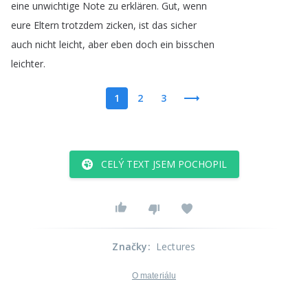
eine
unwichtige
Note
zu
erklären
.
Gut
,
wenn
eure
Eltern
trotzdem
zicken
,
ist
das
sicher
auch
nicht
leicht
,
aber
eben
doch
ein
bisschen
leichter
.
1
2
3
CELÝ TEXT JSEM POCHOPIL
Značky
:
Lectures
O materiálu