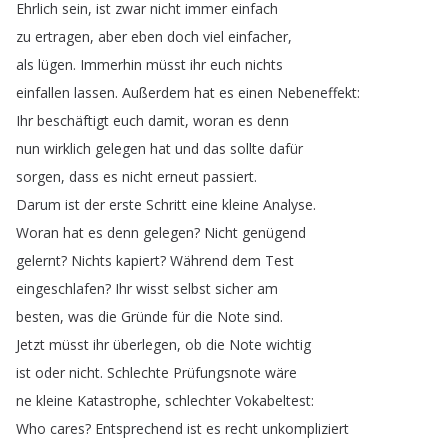
Ehrlich
sein
,
ist
zwar
nicht
immer
einfach
zu
ertragen
,
aber
eben
doch
viel
einfacher
,
als
lügen
.
Immerhin
müsst
ihr
euch
nichts
einfallen
lassen
.
Außerdem
hat
es
einen
Nebeneffekt
:
Ihr
beschäftigt
euch
damit
,
woran
es
denn
nun
wirklich
gelegen
hat
und
das
sollte
dafür
sorgen
,
dass
es
nicht
erneut
passiert
.
Darum
ist
der
erste
Schritt
eine
kleine
Analyse
.
Woran
hat
es
denn
gelegen
?
Nicht
genügend
gelernt
?
Nichts
kapiert
?
Während
dem
Test
eingeschlafen
?
Ihr
wisst
selbst
sicher
am
besten
,
was
die
Gründe
für
die
Note
sind
.
Jetzt
müsst
ihr
überlegen
,
ob
die
Note
wichtig
ist
oder
nicht
.
Schlechte
Prüfungsnote
wäre
ne
kleine
Katastrophe
,
schlechter
Vokabeltest
:
Who
cares
?
Entsprechend
ist
es
recht
unkompliziert