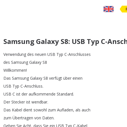
Samsung Galaxy S8: USB Typ C-Ansc
Verwendung
des
neuen
USB
Typ
C-Anschlusses
des
Samsung
Galaxy
S8
Willkommen
!
Das
Samsung
Galaxy
S8
verfügt
über
einen
USB
Typ
C-Anschluss
.
USB
C
ist
der
aufkommende
Standard
.
Der
Stecker
ist
wendbar
.
Das
Kabel
dient
sowohl
zum
Aufladen
,
als
auch
zum
Übertragen
von
Daten
.
Geben
Sie
Acht
,
dass
Sie
ein
USB
Typ
C-Kabel