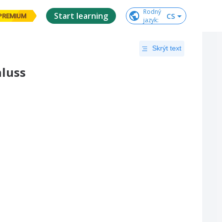
Rodný

Start learning
CS
PREMIUM
jazyk
:
Skrýt text
hluss