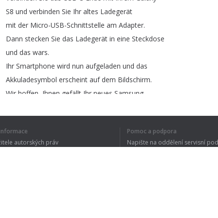
S8
und
verbinden
Sie
Ihr
altes
Ladegerät
mit
der
Micro-USB-Schnittstelle
am
Adapter
.
Dann
stecken
Sie
das
Ladegerät
in
eine
Steckdose
und
das
wars
.
Ihr
Smartphone
wird
nun
aufgeladen
und
das
Akkuladesymbol
erscheint
auf
dem
Bildschirm
.
Wir
hoffen
,
Ihnen
gefällt
Ihr
neues
Samsung
Galaxy
S8.
Bitte
schauen
Sie
sich
unsere
anderen
Videos
í informace
Pomoc a podpora
für
weitere
Informationen
an
.
žitele autorských práv
Napište na oddělení servisní po
y ochrany osobních údajů
FAQ
 of Use
Rozšíření prohlížeče
CELÝ TEXT JSE