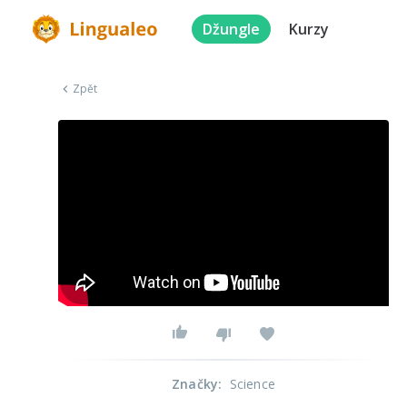
Džungle
Kurzy
Zpět
Značky
:
Science