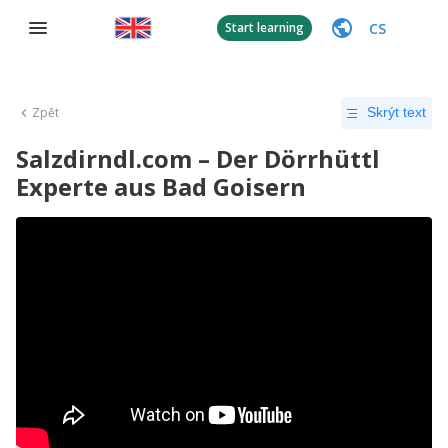
CS
Start learning
Zpět
Skrýt text
Salzdirndl.com – Der Dörrhüttl
Experte aus Bad Goisern