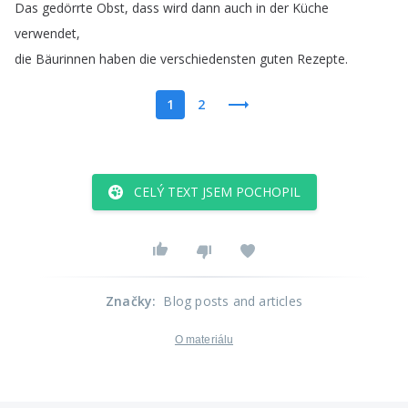
Das
gedörrte
Obst
,
dass
wird
dann
auch
in
der
Küche
verwendet
,
die
Bäurinnen
haben
die
verschiedensten
guten
Rezepte
.
1
2
CELÝ TEXT JSEM POCHOPIL
Značky
:
Blog posts and articles
O materiálu