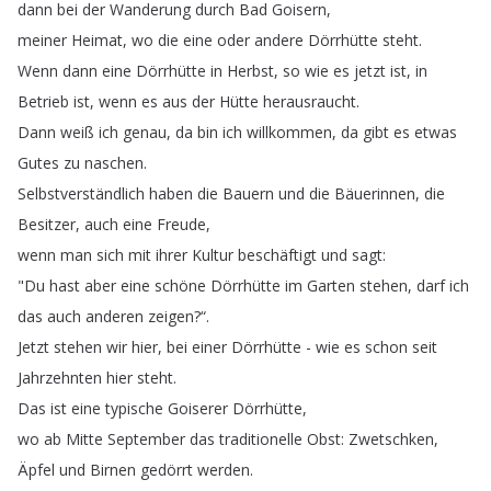
dann
bei
der
Wanderung
durch
Bad
Goisern
,
meiner
Heimat
,
wo
die
eine
oder
andere
Dörrhütte
steht
.
Wenn
dann
eine
Dörrhütte
in
Herbst
,
so
wie
es
jetzt
ist
,
in
Betrieb
ist
,
wenn
es
aus
der
Hütte
herausraucht
.
Dann
weiß
ich
genau
,
da
bin
ich
willkommen
,
da
gibt
es
etwas
Gutes
zu
naschen
.
Selbstverständlich
haben
die
Bauern
und
die
Bäuerinnen
,
die
Besitzer
,
auch
eine
Freude
,
wenn
man
sich
mit
ihrer
Kultur
beschäftigt
und
sagt
:
"
Du
hast
aber
eine
schöne
Dörrhütte
im
Garten
stehen
,
darf
ich
das
auch
anderen
zeigen
?“.
Jetzt
stehen
wir
hier
,
bei
einer
Dörrhütte
-
wie
es
schon
seit
Jahrzehnten
hier
steht
.
Das
ist
eine
typische
Goiserer
Dörrhütte
,
wo
ab
Mitte
September
das
traditionelle
Obst
:
Zwetschken
,
Äpfel
und
Birnen
gedörrt
werden
.