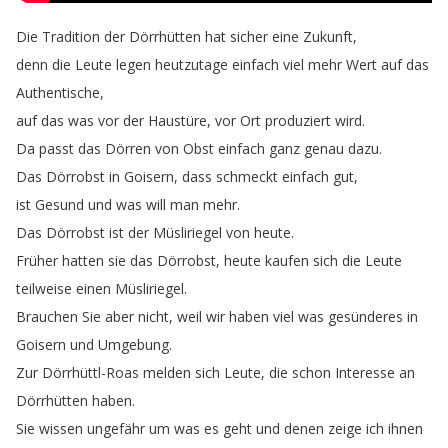
Die
Tradition
der
Dörrhütten
hat
sicher
eine
Zukunft
,
denn
die
Leute
legen
heutzutage
einfach
viel
mehr
Wert
auf
das
Authentische
,
auf
das
was
vor
der
Haustüre
,
vor
Ort
produziert
wird
.
Da
passt
das
Dörren
von
Obst
einfach
ganz
genau
dazu
.
Das
Dörrobst
in
Goisern
,
dass
schmeckt
einfach
gut
,
ist
Gesund
und
was
will
man
mehr
.
Das
Dörrobst
ist
der
Müsliriegel
von
heute
.
Früher
hatten
sie
das
Dörrobst
,
heute
kaufen
sich
die
Leute
teilweise
einen
Müsliriegel
.
Brauchen
Sie
aber
nicht
,
weil
wir
haben
viel
was
gesünderes
in
Goisern
und
Umgebung
.
Zur
Dörrhüttl-Roas
melden
sich
Leute
,
die
schon
Interesse
an
Dörrhütten
haben
.
Sie
wissen
ungefähr
um
was
es
geht
und
denen
zeige
ich
ihnen