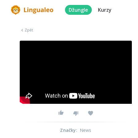
Džungle
Kurzy
Zpět
Značky
:
News