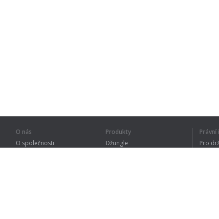
O nás
Produkty
Právn
O společnosti
Džungle
Pro dr
Pro partnery
Procvičování
Zásad
Kontakty
Slovník
Terms
Sitemap