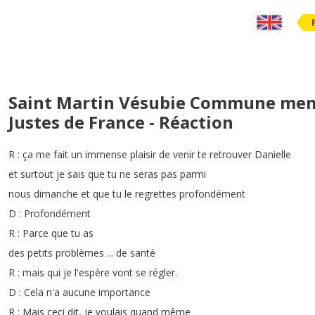
Saint Martin Vésubie Commune membr
Justes de France - Réaction
R
:
ça
me
fait
un
immense
plaisir
de
venir
te
retrouver
Danielle
et
surtout
je
sais
que
tu
ne
seras
pas
parmi
nous
dimanche
et
que
tu
le
regrettes
profondément
D
:
Profondément
R
:
Parce
que
tu
as
des
petits
problèmes
...
de
santé
R
:
mais
qui
je
l'espère
vont
se
régler
.
D
:
Cela
n'a
aucune
importance
R
:
Mais
ceci
dit
,
je
voulais
quand
même