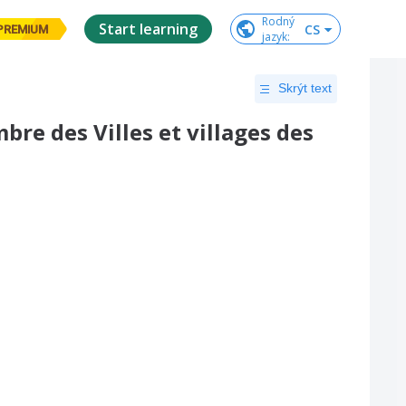
Rodný

Start learning
CS
PREMIUM
jazyk
:
Skrýt text
e des Villes et villages des