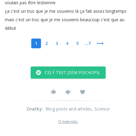
voulais
pas
être
lesbienne
ça
c'est
un
truc
que
je
me
souviens
là
ça
fait
assez
longtemps
mais
c'est
un
truc
que
je
me
souviens
beaucoup
c'est
que
au
début
1
2
3
4
5
...7
CELÝ TEXT JSEM POCHOPIL
Značky
:
Blog posts and articles
, Science
O materiálu