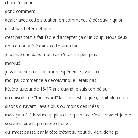
choix
là
dedans
donc
comment
dealer
avec
cette
situation
on
commence
à
découvrir
qu'on
n'est
pas
hétéro
et
que
c'est
pas
tout
à
fait
facile
d'accepter
ça
d'un
coup
.
Nous
deux
on
a
eu
on
a
été
dans
cette
situation
je
pense
que
dans
mon
cas
c'était
un
peu
plus
marqué
je
vais
parler
aussi
de
mon
expérience
avant
toi
moi
j'ai
commencé
à
découvrir
que
j'étais
pas
hétéro
autour
de
16-17
ans
quand
je
suis
tombé
sur
un
épisode
de
"
the
l
word
"
la
télé
c'est
là
que
ça
fait
plutôt
clic
disons
qu'avant
j'avais
plus
ou
moins
des
idées
mais
ça
a
été
beaucoup
plus
clair
quand
ça
c'est
arrivé
et
je
me
souviens
que
la
première
chose
qui
m'est
passé
par
la
tête
c'était
surtout
du
déni
donc
je