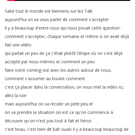
Salut
tout
le
monde
est
bienvenu
sur
lez
Talk
aujourd'hui
on
va
vous
parler
de
comment
s'accepter
il
y
a
beaucoup
d'entre
vous
qui
nous
posait
cette
question
:
comment
s'accepter
,
chaque
semaine
et
même
si
on
avait
déjà
fait
une
vidéo
qui
parlait
un
peu
de
ça
c'était
plutôt
l'étape
où
on
s'est
déjà
accepté
par
nous-mêmes
et
comment
un
peu
faire
notre
coming-out
avec
les
autres
autour
de
nous
,
comment
s'assumer
au
boulot
comment
c'est
ça
placer
dans
la
conversation
,
on
vous
met
la
vidéo
ici
,
allez
la
voir
mais
aujourd'hui
on
va
reculer
un
petit
peu
et
on
va
prendre
la
situation
où
est-ce
qu'on
commence
à
découvrir
qu'on
n'est
pas
tout
à
fait
et
héros
c'est
beau
,
c'est
bien
dit
bah
ouais
il
y
a
beaucoup
beaucoup
de