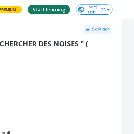
Rodný

Start learning
CS
PREMIUM
jazyk
:
Skrýt text
" CHERCHER DES NOISES " (
e
bruit