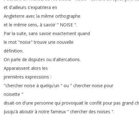
et
d'ailleurs
s'expatriera
en
Angleterre
avec
la
même
orthographe
et
le
même
sens
,
à
savoir
"
NOISE
".
Par
la
suite
,
sans
savoir
exactement
quand
le
mot
"
noise
"
trouve
une
nouvelle
définition
.
On
parle
de
disputes
ou
d'altercations
.
Apparaissent
alors
les
premières
expressions
:
"
chercher
noise
à
quelqu'un
"
ou
"
chercher
noise
pour
noisette
"
disait-on
d'une
personne
qui
provoquait
le
conflit
pour
pas
grand
c
Jusqu'à
aboutir
à
notre
fameux
"
chercher
des
noises
".