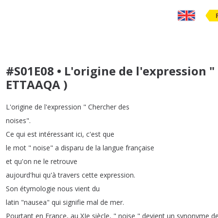
#S01E08 • L'origine de l'expression 
ETTAAQA )
L'origine
de
l'expression
"
Chercher
des
noises
".
Ce
qui
est
intéressant
ici
,
c'est
que
le
mot
"
noise
"
a
disparu
de
la
langue
française
et
qu'on
ne
le
retrouve
aujourd'hui
qu'à
travers
cette
expression
.
Son
étymologie
nous
vient
du
latin
"
nausea
"
qui
signifie
mal
de
mer
.
Pourtant
en
France
,
au
XIe
siècle
, "
noise
"
devient
un
synonyme
d