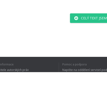
CELÝ TEXT JSE
í informace
Pomoc a podpora
žitele autorských práv
Napište na oddělení servisní po
y ochrany osobních údajů
FAQ
 of Use
Rozšíření prohlížeče