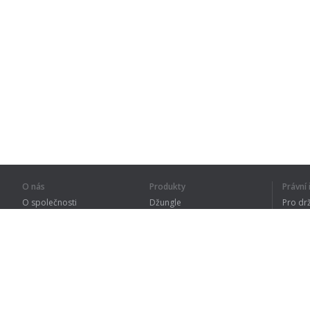
O nás
Produkty
Právn
O společnosti
Džungle
Pro dr
Pro partnery
Procvičování
Zásad
Kontakty
Slovník
Terms
Sitemap