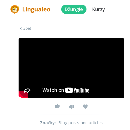
Džungle
Kurzy
Zpět
Značky
:
Blog posts and articles