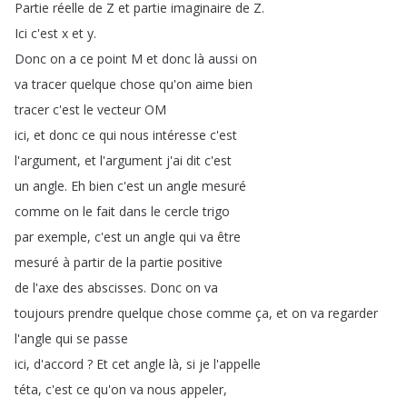
Partie
réelle
de
Z
et
partie
imaginaire
de
Z
.
Ici
c'est
x
et
y
.
Donc
on
a
ce
point
M
et
donc
là
aussi
on
va
tracer
quelque
chose
qu'on
aime
bien
tracer
c'est
le
vecteur
OM
ici
,
et
donc
ce
qui
nous
intéresse
c'est
l'argument
,
et
l'argument
j'ai
dit
c'est
un
angle
.
Eh
bien
c'est
un
angle
mesuré
comme
on
le
fait
dans
le
cercle
trigo
par
exemple
,
c'est
un
angle
qui
va
être
mesuré
à
partir
de
la
partie
positive
de
l'axe
des
abscisses
.
Donc
on
va
toujours
prendre
quelque
chose
comme
ça
,
et
on
va
regarder
l'angle
qui
se
passe
ici
,
d'accord
?
Et
cet
angle
là
,
si
je
l'appelle
téta
,
c'est
ce
qu'on
va
nous
appeler
,