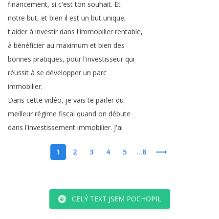
financement
,
si
c'est
ton
souhait
.
Et
notre
but
,
et
bien
il
est
un
but
unique
,
t'aider
à
investir
dans
l'immobilier
rentable
,
à
bénéficier
au
maximum
et
bien
des
bonnes
pratiques
,
pour
l'investisseur
qui
réussit
à
se
développer
un
parc
immobilier
.
Dans
cette
vidéo
,
je
vais
te
parler
du
meilleur
régime
fiscal
quand
on
débute
dans
l'investissement
immobilier
.
J'ai
1
2
3
4
5
...8
CELÝ TEXT JSEM POCHOPIL