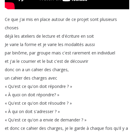
Ce
que
j'ai
mis
en
place
autour
de
ce
projet
sont
plusieurs
choses
déjà
les
ateliers
de
lecture
et
d'écriture
en
soit
Je
varie
la
forme
et
je
varie
les
modalités
aussi
par
binôme
,
par
groupe
mais
c'est
rarement
en
individuel
et
j'ai
le
courrier
et
le
but
c'est
de
découvrir
donc
on
a
un
cahier
des
charges
,
un
cahier
des
charges
avec
«
Qu'est
ce
qu'on
doit
répondre
?
»
«
À
quoi
on
doit
répondre
?
»
«
Qu'est
ce
qu'on
doit
résoudre
?
»
«
À
qui
on
doit
s'adresser
?
»
«
Qu'est
ce
qu'on
a
envie
de
demander
?
»
et
donc
ce
cahier
des
charges
,
je
le
garde
à
chaque
fois
qu'il
y
a