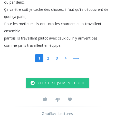
ou
par
deux
.
Ça
va
être
soit
je
cache
des
choses
,
il
faut
qu'ils
découvrent
de
quoi
ça
parle
,
Pour
les
meilleurs
,
ils
ont
tous
les
courriers
et
ils
travaillent
ensemble
parfois
ils
travaillent
plutôt
avec
ceux
qui
n'y
arrivent
pas
,
comme
ça
ils
travaillent
en
équipe
.
1
2
3
4
CELÝ TEXT JSEM POCHOPIL
Značky
:
Lectures