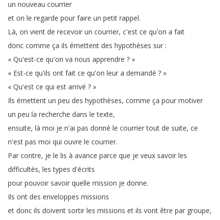
un
nouveau
courrier
et
on
le
regarde
pour
faire
un
petit
rappel
.
Là
,
on
vient
de
recevoir
un
courrier
,
c'est
ce
qu'on
a
fait
donc
comme
ça
ils
émettent
des
hypothèses
sur
:
«
Qu'est-ce
qu'on
va
nous
apprendre
?
»
«
Est-ce
qu'ils
ont
fait
ce
qu'on
leur
a
demandé
?
»
«
Qu'est
ce
qui
est
arrivé
?
»
Ils
émettent
un
peu
des
hypothèses
,
comme
ça
pour
motiver
un
peu
la
recherche
dans
le
texte
,
ensuite
,
là
moi
je
n'ai
pas
donné
le
courrier
tout
de
suite
,
ce
n'est
pas
moi
qui
ouvre
le
courrier
.
Par
contre
,
je
le
lis
à
avance
parce
que
je
veux
savoir
les
difficultés
,
les
types
d'écrits
pour
pouvoir
savoir
quelle
mission
je
donne
.
Ils
ont
des
enveloppes
missions
et
donc
ils
doivent
sortir
les
missions
et
ils
vont
être
par
groupe
,