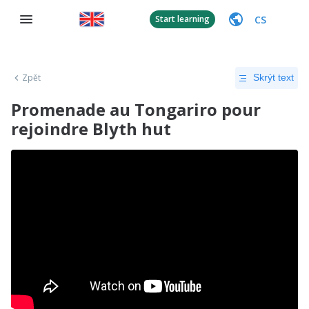
CS
Start learning
Zpět
Skrýt text
Promenade au Tongariro pour
rejoindre Blyth hut