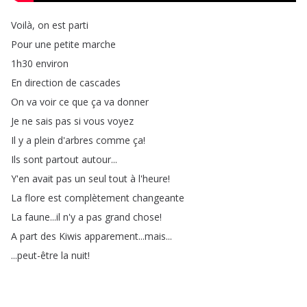
Voilà
,
on
est
parti
Pour
une
petite
marche
1h30
environ
En
direction
de
cascades
On
va
voir
ce
que
ça
va
donner
Je
ne
sais
pas
si
vous
voyez
Il
y
a
plein
d'arbres
comme
ça
!
Ils
sont
partout
autour
...
Y'en
avait
pas
un
seul
tout
à
l'heure
!
La
flore
est
complètement
changeante
La
faune
...
il
n'y
a
pas
grand
chose
!
A
part
des
Kiwis
apparement
...
mais
...
...
peut-être
la
nuit
!