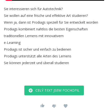
Sie
interessieren
sich
für
Autotechnik
?
Sie
wollen
auf
eine
frische
und
effektive
Art
studieren
?
Wenn
ja
,
dann
ist
Prodiags
speziell
für
Sie
entwickelt
worden
Prodiags
kombiniert
nahtlos
die
besten
Eigenschaften
traditionellen
Lernens
mit
innovativem
e-Learning
Prodiags
ist
sicher
und
einfach
zu
bedienen
Prodiags
unterstützt
alle
Arten
des
Lernens
Sie
können
jederzeit
und
überall
studieren
CELÝ TEXT JSEM POCHOPIL