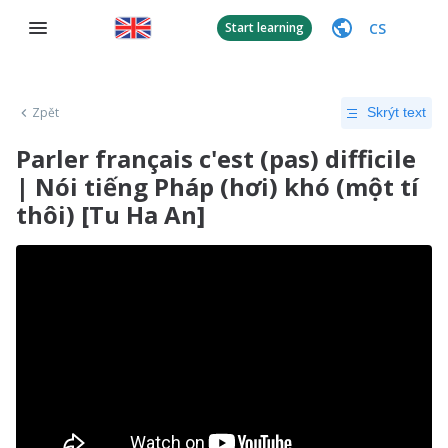
CS
Start learning
Zpět
Skrýt text
Parler français c'est (pas) difficile
| Nói tiếng Pháp (hơi) khó (một tí
thôi) [Tu Ha An]