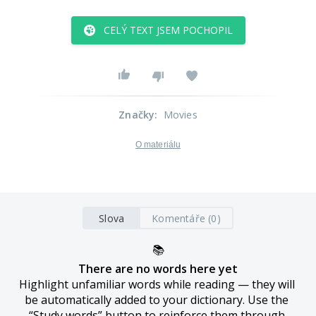
CELÝ TEXT JSEM POCHOPIL
Značky
:
Movies
O materiálu
Slova
Komentáře (0)
📚
There are no words here yet
Highlight unfamiliar words while reading — they will 
be automatically added to your dictionary. Use the 
“Study words” button to reinforce them through 