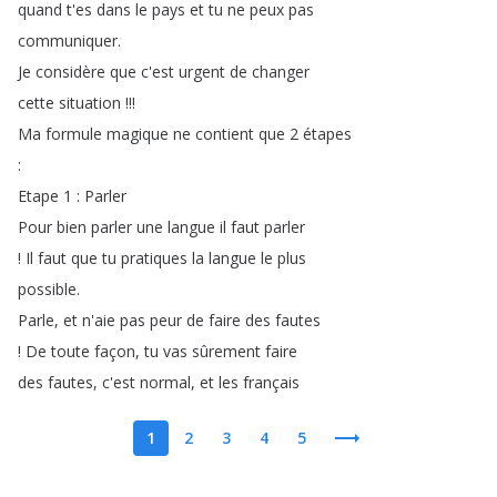
quand
t'es
dans
le
pays
et
tu
ne
peux
pas
communiquer
.
Je
considère
que
c'est
urgent
de
changer
cette
situation
!!!
Ma
formule
magique
ne
contient
que
2
étapes
:
Etape
1 :
Parler
Pour
bien
parler
une
langue
il
faut
parler
!
Il
faut
que
tu
pratiques
la
langue
le
plus
possible
.
Parle
,
et
n'aie
pas
peur
de
faire
des
fautes
!
De
toute
façon
,
tu
vas
sûrement
faire
des
fautes
,
c'est
normal
,
et
les
français
1
2
3
4
5