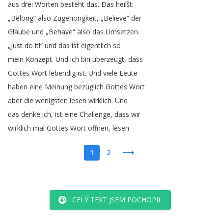
aus
drei
Worten
besteht
das
.
Das
heißt
:
„
Belong
“
also
Zugehörigkeit
, „
Believe
“
der
Glaube
und
„
Behave
“
also
das
Umsetzen
.
„
Just
do
it
!
“
und
das
ist
eigentlich
so
mein
Konzept
.
Und
ich
bin
überzeugt
,
dass
Gottes
Wort
lebendig
ist
.
Und
viele
Leute
haben
eine
Meinung
bezüglich
Gottes
Wort
aber
die
wenigsten
lesen
wirklich
.
Und
das
denke
ich
,
ist
eine
Challenge
,
dass
wir
wirklich
mal
Gottes
Wort
öffnen
,
lesen
1
2
CELÝ TEXT JSEM POCHOPIL