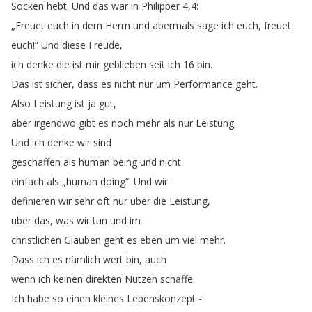
Socken
hebt
.
Und
das
war
in
Philipper
4,4:
„
Freuet
euch
in
dem
Herrn
und
abermals
sage
ich
euch
,
freuet
euch
!
“
Und
diese
Freude
,
ich
denke
die
ist
mir
geblieben
seit
ich
16
bin
.
Das
ist
sicher
,
dass
es
nicht
nur
um
Performance
geht
.
Also
Leistung
ist
ja
gut
,
aber
irgendwo
gibt
es
noch
mehr
als
nur
Leistung
.
Und
ich
denke
wir
sind
geschaffen
als
human
being
und
nicht
einfach
als
„
human
doing
“.
Und
wir
definieren
wir
sehr
oft
nur
über
die
Leistung
,
über
das
,
was
wir
tun
und
im
christlichen
Glauben
geht
es
eben
um
viel
mehr
.
Dass
ich
es
nämlich
wert
bin
,
auch
wenn
ich
keinen
direkten
Nutzen
schaffe
.
Ich
habe
so
einen
kleines
Lebenskonzept
-