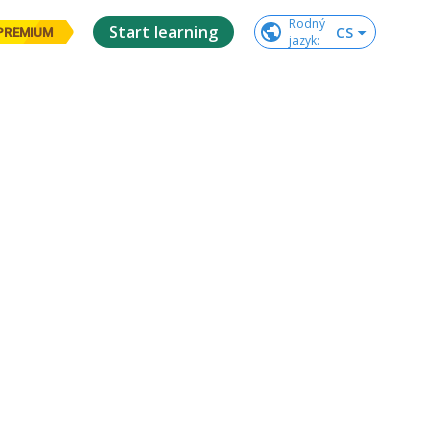
Rodný

Start learning
CS
PREMIUM
jazyk
: