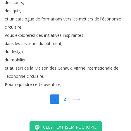
des
cours
,
des
quiz
,
et
un
catalogue
de
formations
vers
les
métiers
de
l'économie
circulaire
.
Vous
explorerez
des
initiatives
inspirantes
dans
les
secteurs
du
bâtiment
,
du
design
,
du
mobilier
,
et
au
sein
de
la
Maison
des
Canaux
,
vitrine
internationale
de
l'économie
circulaire
.
Pour
rejoindre
cette
aventure
,
1
2
CELÝ TEXT JSEM POCHOPIL