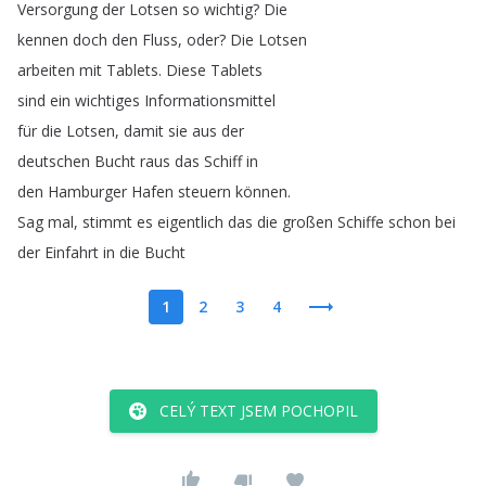
Versorgung
der
Lotsen
so
wichtig
?
Die
kennen
doch
den
Fluss
,
oder
?
Die
Lotsen
arbeiten
mit
Tablets
.
Diese
Tablets
sind
ein
wichtiges
Informationsmittel
für
die
Lotsen
,
damit
sie
aus
der
deutschen
Bucht
raus
das
Schiff
in
den
Hamburger
Hafen
steuern
können
.
Sag
mal
,
stimmt
es
eigentlich
das
die
großen
Schiffe
schon
bei
der
Einfahrt
in
die
Bucht
1
2
3
4
CELÝ TEXT JSEM POCHOPIL