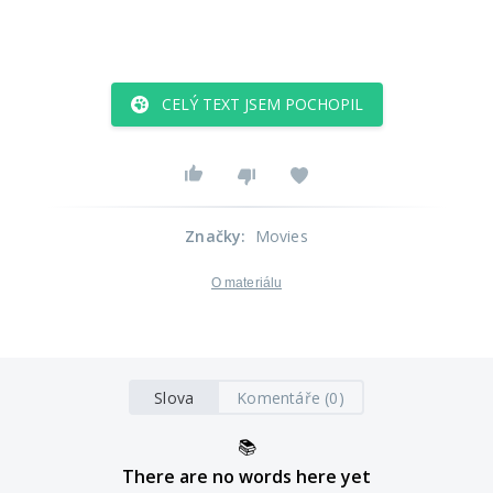
CELÝ TEXT JSEM POCHOPIL
Značky
:
Movies
O materiálu
Slova
Komentáře (0)
📚
There are no words here yet