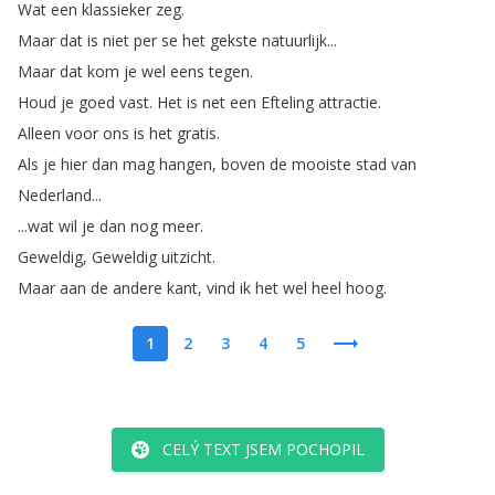
Wat
een
klassieker
zeg
.
Maar
dat
is
niet
per
se
het
gekste
natuurlijk
...
Maar
dat
kom
je
wel
eens
tegen
.
Houd
je
goed
vast
.
Het
is
net
een
Efteling
attractie
.
Alleen
voor
ons
is
het
gratis
.
Als
je
hier
dan
mag
hangen
,
boven
de
mooiste
stad
van
Nederland
...
...
wat
wil
je
dan
nog
meer
.
Geweldig
,
Geweldig
uitzicht
.
Maar
aan
de
andere
kant
,
vind
ik
het
wel
heel
hoog
.
1
2
3
4
5
CELÝ TEXT JSEM POCHOPIL