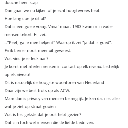
douche
heen
stap
Dan
gaan
we
nu
kijken
of
je
echt
hoogtevrees
hebt
.
Hoe
lang
doe
je
dit
al
?
Dat
is
een
goeie
vraag
.
Vanaf
maart
1983
kwam
m'n
vader
mensen
tekort
.
Hij
zei
...
..."
Peet
,
ga
je
mee
helpen
?
"
Waarop
ik
zei
"
ja
dat
is
goed
".
En
ik
ben
er
nooit
meer
uit
geweest
.
Wat
vind
je
er
leuk
aan
?
Je
komt
met
allerlei
mensen
in
contact
op
elk
niveau
.
Letterlijk
op
elk
niveau
!
Dit
is
natuurlijk
de
hoogste
woontoren
van
Nederland
Daar
zijn
we
best
trots
op
als
ACW
.
Maar
dan
is
privacy
van
mensen
belangrijk
.
Je
kan
dat
niet
alles
wat
je
ziet
op
straat
gooien
.
Wat
is
het
gekste
dat
je
ooit
hebt
gezien
?
Dat
zijn
toch
wel
mensen
die
de
liefde
bedrijven
.