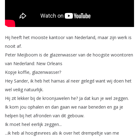
Hij
heeft
het
mooiste
kantoor
van
Nederland
,
maar
zijn
werk
is
nooit
af
.
Peter
Meijboom
is
de
glazenwasser
van
de
hoogste
woontoren
van
Nederland
:
New
Orleans
Kopje
koffie
,
glazenwasser
?
Hey
Sander
,
ik
heb
het
harnas
al
neer
gelegd
want
wij
doen
het
wel
veilig
natuurlijk
.
Hij
zit
lekker
bij
de
kroonjuwelen
he
?
Ja
dat
kun
je
wel
zeggen
.
Ik
kom
jou
ophalen
en
dan
gaan
we
naar
beneden
en
ga
je
helpen
bij
het
afronden
van
dit
gebouw
.
Ik
moet
heel
eerlijk
zeggen
...
...
ik
heb
al
hoogtevrees
als
ik
over
het
drempeltje
van
me