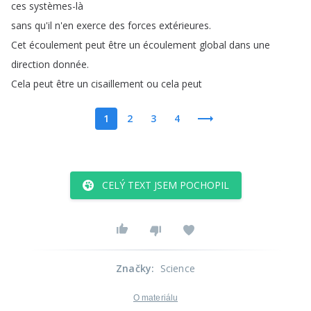
ces
systèmes-là
sans
qu'il
n'en
exerce
des
forces
extérieures
.
Cet
écoulement
peut
être
un
écoulement
global
dans
une
direction
donnée
.
Cela
peut
être
un
cisaillement
ou
cela
peut
1
2
3
4
CELÝ TEXT JSEM POCHOPIL
Značky
:
Science
O materiálu