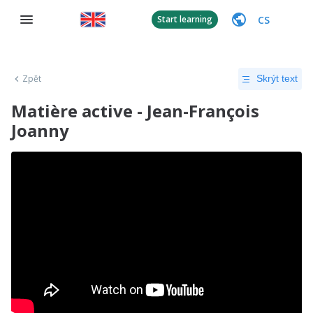
CS
Start learning
Zpět
Skrýt text
Matière active - Jean-François
Joanny