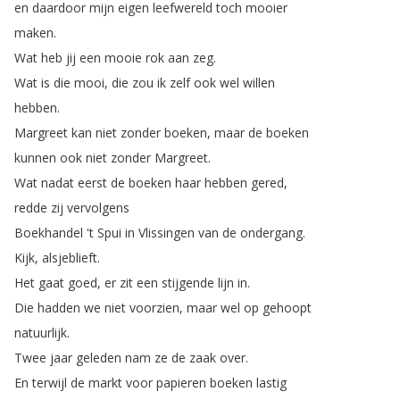
en
daardoor
mijn
eigen
leefwereld
toch
mooier
maken
.
Wat
heb
jij
een
mooie
rok
aan
zeg
.
Wat
is
die
mooi
,
die
zou
ik
zelf
ook
wel
willen
hebben
.
Margreet
kan
niet
zonder
boeken
,
maar
de
boeken
kunnen
ook
niet
zonder
Margreet
.
Wat
nadat
eerst
de
boeken
haar
hebben
gered
,
redde
zij
vervolgens
Boekhandel
't
Spui
in
Vlissingen
van
de
ondergang
.
Kijk
,
alsjeblieft
.
Het
gaat
goed
,
er
zit
een
stijgende
lijn
in
.
Die
hadden
we
niet
voorzien
,
maar
wel
op
gehoopt
natuurlijk
.
Twee
jaar
geleden
nam
ze
de
zaak
over
.
En
terwijl
de
markt
voor
papieren
boeken
lastig