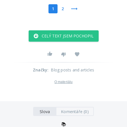
1
2
CELÝ TEXT JSEM POCHOPIL
Značky
:
Blog posts and articles
O materiálu
Slova
Komentáře (0)
📚