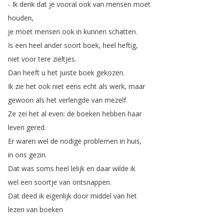
-
Ik
denk
dat
je
vooral
ook
van
mensen
moet
houden
,
je
moet
mensen
ook
in
kunnen
schatten
.
Is
een
heel
ander
soort
boek
,
heel
heftig
,
niet
voor
tere
zieltjes
.
Dan
heeft
u
het
juiste
boek
gekozen
.
Ik
zie
het
ook
niet
eens
echt
als
werk
,
maar
gewoon
als
het
verlengde
van
mezelf
.
Ze
zei
het
al
even
:
de
boeken
hebben
haar
leven
gered
.
Er
waren
wel
de
nodige
problemen
in
huis
,
in
ons
gezin
.
Dat
was
soms
heel
lelijk
en
daar
wilde
ik
wel
een
soortje
van
ontsnappen
.
Dat
deed
ik
eigenlijk
door
middel
van
het
lezen
van
boeken