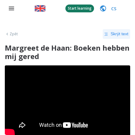
CS
Start learning
Zpět
Skrýt text
Margreet de Haan: Boeken hebben
mij gered