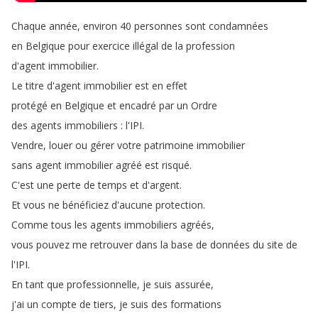
Chaque
année
,
environ
40
personnes
sont
condamnées
en
Belgique
pour
exercice
illégal
de
la
profession
d'agent
immobilier
.
Le
titre
d'agent
immobilier
est
en
effet
protégé
en
Belgique
et
encadré
par
un
Ordre
des
agents
immobiliers
:
l'IPI
.
Vendre
,
louer
ou
gérer
votre
patrimoine
immobilier
sans
agent
immobilier
agréé
est
risqué
.
C'est
une
perte
de
temps
et
d'argent
.
Et
vous
ne
bénéficiez
d'aucune
protection
.
Comme
tous
les
agents
immobiliers
agréés
,
vous
pouvez
me
retrouver
dans
la
base
de
données
du
site
de
l'IPI
.
En
tant
que
professionnelle
,
je
suis
assurée
,
j'ai
un
compte
de
tiers
,
je
suis
des
formations