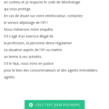
en
continu
et
je
respecte
le
code
de
déontologie
qui
vous
protège
.
En
cas
de
doute
sur
votre
interlocuteur
,
contactez
le
service
dépistage
de
l'IPI
!
Nous
mènerons
notre
enquête
.
S'il
s'agit
d'un
exercice
illégal
de
la
profession
,
la
personne
devra
régulariser
sa
situation
auprès
de
l'IPI
ou
mettre
un
terme
à
ses
activités
.
S'il
le
faut
,
nous
irons
en
justice
pour
le
bien
des
consommateurs
et
des
agents
immobiliers
agréés
.
CELÝ TEXT JSEM POCHOPIL