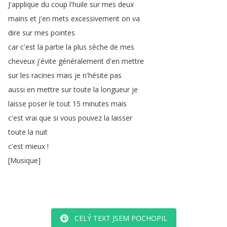
J'applique
du
coup
l'huile
sur
mes
deux
mains
et
j'en
mets
excessivement
on
va
dire
sur
mes
pointes
car
c'est
la
partie
la
plus
sèche
de
mes
cheveux
j'évite
généralement
d'en
mettre
sur
les
racines
mais
je
n'hésite
pas
aussi
en
mettre
sur
toute
la
longueur
je
laisse
poser
le
tout
15
minutes
mais
c'est
vrai
que
si
vous
pouvez
la
laisser
toute
la
nuit
c'est
mieux
!
[
Musique
]
CELÝ TEXT JSEM POCHOPIL