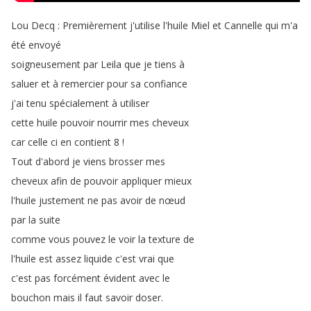
Lou
Decq
:
Premièrement
j'utilise
l'huile
Miel
et
Cannelle
qui
m'a
été
envoyé
soigneusement
par
Leila
que
je
tiens
à
saluer
et
à
remercier
pour
sa
confiance
j'ai
tenu
spécialement
à
utiliser
cette
huile
pouvoir
nourrir
mes
cheveux
car
celle
ci
en
contient
8 !
Tout
d'abord
je
viens
brosser
mes
cheveux
afin
de
pouvoir
appliquer
mieux
l'huile
justement
ne
pas
avoir
de
nœud
par
la
suite
comme
vous
pouvez
le
voir
la
texture
de
l'huile
est
assez
liquide
c'est
vrai
que
c'est
pas
forcément
évident
avec
le
bouchon
mais
il
faut
savoir
doser
.