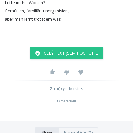
Lette
in
drei
Worten
?
Gemütlich
,
familiär
,
unorganisiert
,
aber
man
lernt
trotzdem
was
.
CELÝ TEXT JSEM POCHOPIL
Značky
:
Movies
O materiálu
Slova
Komentáře (0)