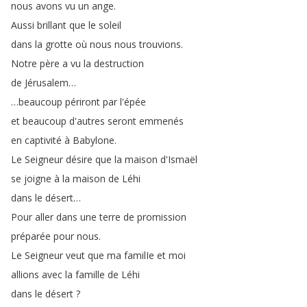
nous
avons
vu
un
ange
.
Aussi
brillant
que
le
soleil
dans
la
grotte
où
nous
nous
trouvions
.
Notre
père
a
vu
la
destruction
de
Jérusalem
…
…
beaucoup
périront
par
l'épée
et
beaucoup
d'autres
seront
emmenés
en
captivité
à
Babylone
.
Le
Seigneur
désire
que
la
maison
d'Ismaël
se
joigne
à
la
maison
de
Léhi
dans
le
désert
…
Pour
aller
dans
une
terre
de
promission
préparée
pour
nous
.
Le
Seigneur
veut
que
ma
familIe
et
moi
allions
avec
la
famille
de
Léhi
dans
le
désert
?