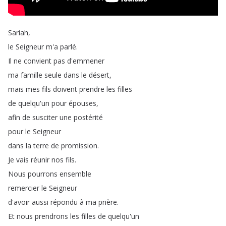
Sariah
,
le
Seigneur
m'a
parlé
.
Il
ne
convient
pas
d'emmener
ma
famille
seule
dans
le
désert
,
mais
mes
fils
doivent
prendre
les
filles
de
quelqu'un
pour
épouses
,
afin
de
susciter
une
postérité
pour
le
Seigneur
dans
la
terre
de
promission
.
Je
vais
réunir
nos
fils
.
Nous
pourrons
ensemble
remercier
le
Seigneur
d'avoir
aussi
répondu
à
ma
prière
.
Et
nous
prendrons
les
filles
de
quelqu'un