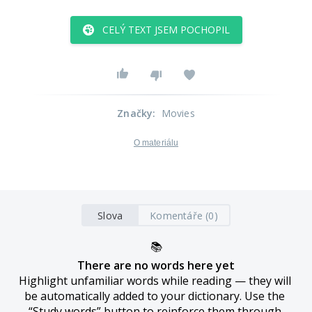
CELÝ TEXT JSEM POCHOPIL
Značky
:
Movies
O materiálu
Slova
Komentáře (0)
📚
There are no words here yet
Highlight unfamiliar words while reading — they will 
be automatically added to your dictionary. Use the 
“Study words” button to reinforce them through 