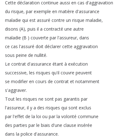
Cette
déclaration
continue
aussi
en
cas
d'aggravation
du
risque
,
par
exemple
en
matière
d'assurance
maladie
qui
est
assuré
contre
un
risque
maladie
,
disons
(
A
),
puis
il
a
contracté
une
autre
maladie
(
B
)
couverte
par
l'assureur
,
dans
ce
cas
l'assuré
doit
déclarer
cette
aggravation
sous
peine
de
nullité
.
Le
contrat
d'assurance
étant
à
exécution
successive
,
les
risques
qu'il
couvre
peuvent
se
modifier
en
cours
de
contrat
et
notamment
s'aggraver
.
Tout
les
risques
ne
sont
pas
garantis
par
l'assureur
,
il
y
a
des
risques
qui
sont
exclus
par
l'effet
de
la
loi
ou
par
la
volonté
commune
des
parties
par
le
biais
d'une
clause
insérée
dans
la
police
d'assurance
.