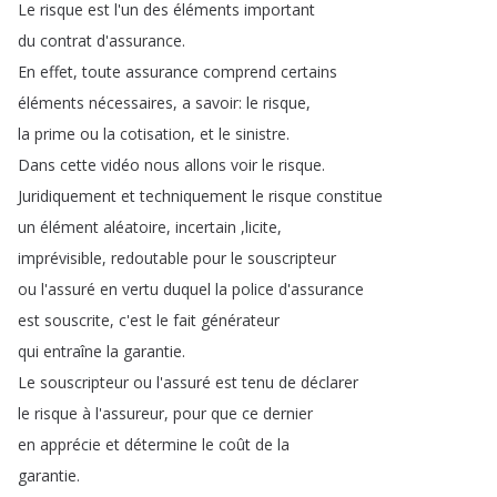
Le
risque
est
l'un
des
éléments
important
du
contrat
d'assurance
.
En
effet
,
toute
assurance
comprend
certains
éléments
nécessaires
,
a
savoir
:
le
risque
,
la
prime
ou
la
cotisation
,
et
le
sinistre
.
Dans
cette
vidéo
nous
allons
voir
le
risque
.
Juridiquement
et
techniquement
le
risque
constitue
un
élément
aléatoire
,
incertain
,
licite
,
imprévisible
,
redoutable
pour
le
souscripteur
ou
l'assuré
en
vertu
duquel
la
police
d'assurance
est
souscrite
,
c'est
le
fait
générateur
qui
entraîne
la
garantie
.
Le
souscripteur
ou
l'assuré
est
tenu
de
déclarer
le
risque
à
l'assureur
,
pour
que
ce
dernier
en
apprécie
et
détermine
le
coût
de
la
garantie
.