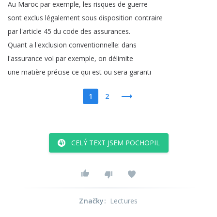
Au
Maroc
par
exemple
,
les
risques
de
guerre
sont
exclus
légalement
sous
disposition
contraire
par
l'article
45
du
code
des
assurances
.
Quant
a
l'exclusion
conventionnelle
:
dans
l'assurance
vol
par
exemple
,
on
délimite
une
matière
précise
ce
qui
est
ou
sera
garanti
1
2
CELÝ TEXT JSEM POCHOPIL
Značky
:
Lectures