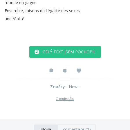
monde
en
gagne
.
Ensemble
,
faisons
de
l'égalité
des
sexes
une
réalité
.
CELÝ TEXT JSEM POCHOPIL
Značky
:
News
O materiálu
Slova
Komentáře (0)