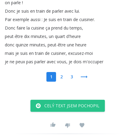
on
parle
!
Donc
je
suis
en
train
de
parler
avec
lui
.
Par
exemple
aussi
:
Je
suis
en
train
de
cuisiner
.
Donc
faire
la
cuisine
ça
prend
du
temps
,
peut-être
dix
minutes
,
un
quart
d'heure
donc
quinze
minutes
,
peut-être
une
heure
mais
je
suis
en
train
de
cuisiner
,
excusez-moi
je
ne
peux
pas
parler
avec
vous
,
je
dois
m'occuper
1
2
3
CELÝ TEXT JSEM POCHOPIL