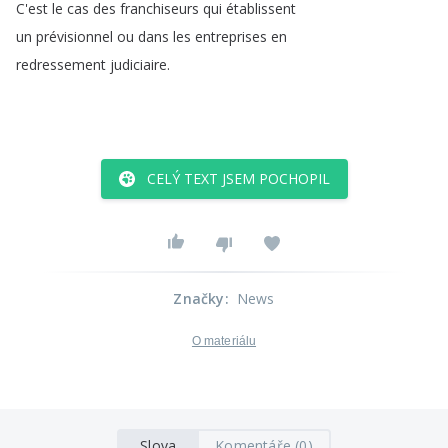
C'est
le
cas
des
franchiseurs
qui
établissent
un
prévisionnel
ou
dans
les
entreprises
en
redressement
judiciaire
.
CELÝ TEXT JSEM POCHOPIL
Značky
:
News
O materiálu
Slova
Komentáře (0)