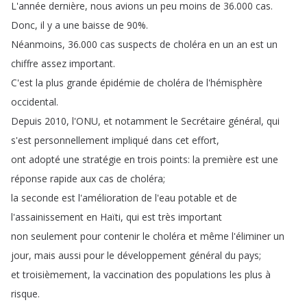
L'année
dernière
,
nous
avions
un
peu
moins
de
36.000
cas
.
Donc
,
il
y
a
une
baisse
de
90%.
Néanmoins
, 36.000
cas
suspects
de
choléra
en
un
an
est
un
chiffre
assez
important
.
C'est
la
plus
grande
épidémie
de
choléra
de
l'hémisphère
occidental
.
Depuis
2010,
l'ONU
,
et
notamment
le
Secrétaire
général
,
qui
s'est
personnellement
impliqué
dans
cet
effort
,
ont
adopté
une
stratégie
en
trois
points
:
la
première
est
une
réponse
rapide
aux
cas
de
choléra
;
la
seconde
est
l'amélioration
de
l'eau
potable
et
de
l'assainissement
en
Haïti
,
qui
est
très
important
non
seulement
pour
contenir
le
choléra
et
même
l'éliminer
un
jour
,
mais
aussi
pour
le
développement
général
du
pays
;
et
troisièmement
,
la
vaccination
des
populations
les
plus
à
risque
.