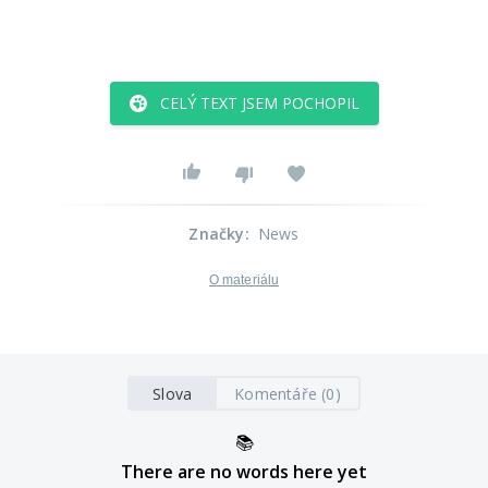
CELÝ TEXT JSEM POCHOPIL
Značky
:
News
O materiálu
Slova
Komentáře (0)
📚
There are no words here yet