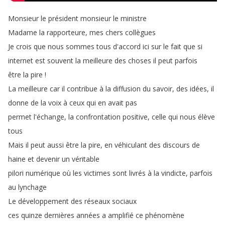
Monsieur
le
président
monsieur
le
ministre
Madame
la
rapporteure
,
mes
chers
collègues
Je
crois
que
nous
sommes
tous
d'accord
ici
sur
le
fait
que
si
internet
est
souvent
la
meilleure
des
choses
il
peut
parfois
être
la
pire
!
La
meilleure
car
il
contribue
à
la
diffusion
du
savoir
,
des
idées
,
il
donne
de
la
voix
à
ceux
qui
en
avait
pas
permet
l'échange
,
la
confrontation
positive
,
celle
qui
nous
élève
tous
Mais
il
peut
aussi
être
la
pire
,
en
véhiculant
des
discours
de
haine
et
devenir
un
véritable
pilori
numérique
où
les
victimes
sont
livrés
à
la
vindicte
,
parfois
au
lynchage
Le
développement
des
réseaux
sociaux
ces
quinze
dernières
années
a
amplifié
ce
phénomène