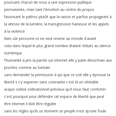
poussant
chacun
de
nous
a
une
expression
publique
permanente
,
mais
tant
l'émotion
au
centre
du
propos
favorisant
le
pathos
plutôt
que
la
raison
et
parfois
propageant
à
la
vitesse
de
la
lumière
,
la
transgression
haineuse
et
les
appels
à
la
violence
Bien
sûr
personne
ici
ne
veut
revenir
au
monde
d'avant
celui
dans
lequel
le
plus
grand
nombre
étaient
réduits
au
silence
numérique
l'humanité
a
pris
la
parole
sur
internet
elle
y
parle
désormais
aux
proches
comme
au
lointain
sans
demander
la
permission
à
qui
que
ce
soit
elle
y
éprouve
la
liberté
ii
s'y
exprimer
sans
contrainte
c'est
là
un
véritable
acquis
civilisé
civilisationnel
précieux
qu'il
nous
faut
conforter
c'est
pourquoi
pour
défendre
cet
espace
de
liberté
que
peut
être
internet
il
doit
être
régulée
sans
les
règles
qu'ils
se
donnent
un
peuple
n'est
qu'une
foule