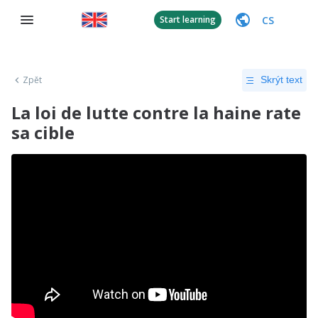
CS
Start learning
Zpět
Skrýt text
La loi de lutte contre la haine rate
sa cible