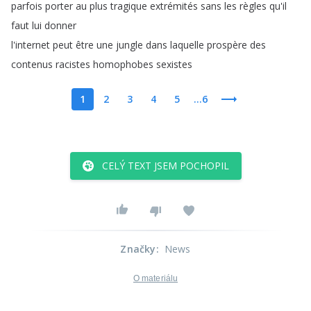
parfois
porter
au
plus
tragique
extrémités
sans
les
règles
qu'il
faut
lui
donner
l'internet
peut
être
une
jungle
dans
laquelle
prospère
des
contenus
racistes
homophobes
sexistes
1
2
3
4
5
...6
CELÝ TEXT JSEM POCHOPIL
Značky
:
News
O materiálu