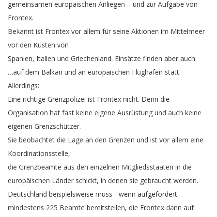
gemeinsamen
europäischen
Anliegen
–
und
zur
Aufgabe
von
Frontex
.
Bekannt
ist
Frontex
vor
allem
für
seine
Aktionen
im
Mittelmeer
vor
den
Küsten
von
Spanien
,
Italien
und
Griechenland
.
Einsätze
finden
aber
auch
…
auf
dem
Balkan
und
an
europäischen
Flughäfen
statt
.
Allerdings
:
Eine
richtige
Grenzpolizei
ist
Frontex
nicht
.
Denn
die
Organisation
hat
fast
keine
eigene
Ausrüstung
und
auch
keine
eigenen
Grenzschützer
.
Sie
beobachtet
die
Lage
an
den
Grenzen
und
ist
vor
allem
eine
Koordinationsstelle
,
die
Grenzbeamte
aus
den
einzelnen
Mitgliedsstaaten
in
die
europäischen
Länder
schickt
,
in
denen
sie
gebraucht
werden
.
Deutschland
beispielsweise
muss
-
wenn
aufgefordert
-
mindestens
225
Beamte
bereitstellen
,
die
Frontex
dann
auf