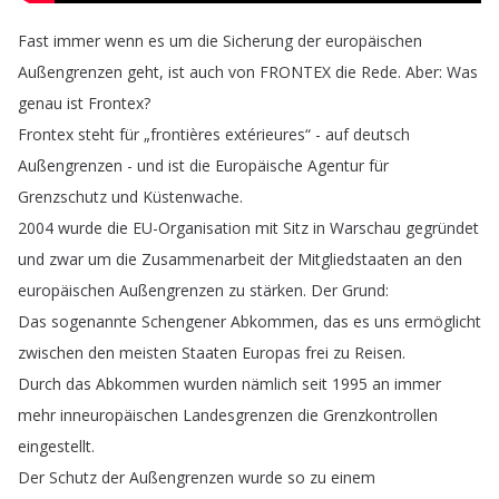
Fast
immer
wenn
es
um
die
Sicherung
der
europäischen
Außengrenzen
geht
,
ist
auch
von
FRONTEX
die
Rede
.
Aber
:
Was
genau
ist
Frontex
?
Frontex
steht
für
„
frontières
extérieures
“ -
auf
deutsch
Außengrenzen
-
und
ist
die
Europäische
Agentur
für
Grenzschutz
und
Küstenwache
.
2004
wurde
die
EU-Organisation
mit
Sitz
in
Warschau
gegründet
und
zwar
um
die
Zusammenarbeit
der
Mitgliedstaaten
an
den
europäischen
Außengrenzen
zu
stärken
.
Der
Grund
:
Das
sogenannte
Schengener
Abkommen
,
das
es
uns
ermöglicht
zwischen
den
meisten
Staaten
Europas
frei
zu
Reisen
.
Durch
das
Abkommen
wurden
nämlich
seit
1995
an
immer
mehr
inneuropäischen
Landesgrenzen
die
Grenzkontrollen
eingestellt
.
Der
Schutz
der
Außengrenzen
wurde
so
zu
einem