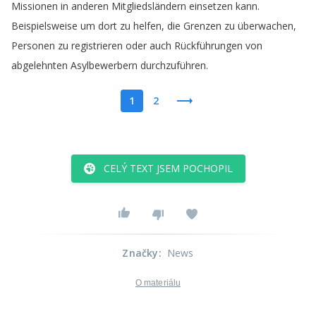
Missionen
in
anderen
Mitgliedsländern
einsetzen
kann
.
Beispielsweise
um
dort
zu
helfen
,
die
Grenzen
zu
überwachen
,
Personen
zu
registrieren
oder
auch
Rückführungen
von
abgelehnten
Asylbewerbern
durchzuführen
.
1
2
CELÝ TEXT JSEM POCHOPIL
Značky
:
News
O materiálu