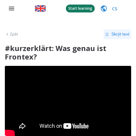
CS
Start learning
Zpět
Skrýt text
#kurzerklärt: Was genau ist
Frontex?