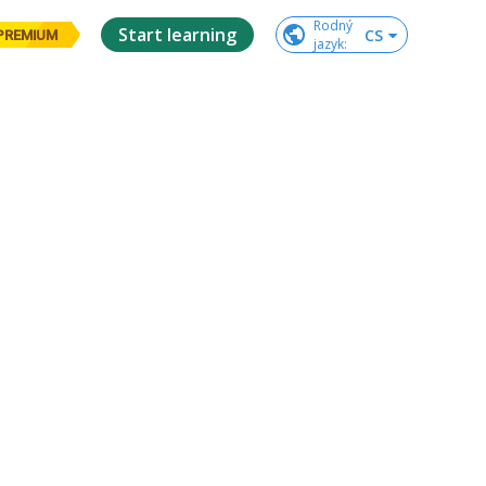
Rodný

Start learning
CS
PREMIUM
jazyk
: