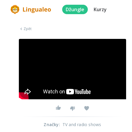
Džungle
Kurzy
Zpět
Značky
:
TV and radio shows