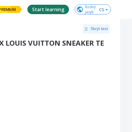
Rodný

Start learning
CS
PREMIUM
jazyk
:
Skrýt text
 X LOUIS VUITTON SNEAKER TE