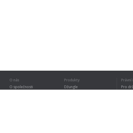
O nás
Produkty
Právn
O společnosti
Džungle
Pro dr
Pro partnery
Procvičování
Zásad
Kontakty
Slovník
Terms
Sitemap