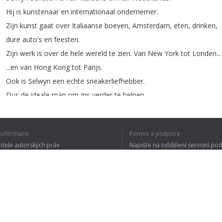
Hij
is
kunstenaar
en
internationaal
ondernemer
.
Zijn
kunst
gaat
over
Italiaanse
boeven
,
Amsterdam
,
eten
,
drinken
,
dure
auto's
en
feesten
.
Zijn
werk
is
over
de
hele
wereld
te
zien
.
Van
New
York
tot
Londen
...
...
en
van
Hong
Kong
tot
Parijs
.
Ook
is
Selwyn
een
echte
sneakerliefhebber
.
Dus
de
ideale
man
om
Iris
verder
te
helpen
.
Je
denkt
natuurlijk
.
waarom
heeft
die
jongen
zijn
zonnebril
op
?
-Ja
...
í informace
Pomoc a podpora
Nu
snap
je
het
.
Al
die
kleuren
.
žitele autorských práv
Napište na oddělení servisní po
-Al
die
kleuren
ja
.
y ochrany osobních údajů
FAQ
Wat
vet
!
 of Use
Ik
heb
gelijk
het
gevoel
dat
elk
schilderij
een
statement
is
.
Klopt
dat
?
Ja
,
dat
is
ook
zeker
zo
.
Rozšíření prohlížeče
Ik
filter
alles
wat
ik
zie
.