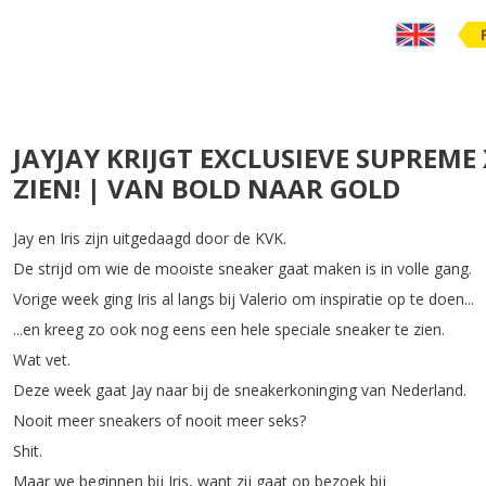
JAYJAY KRIJGT EXCLUSIEVE SUPREME
ZIEN! | VAN BOLD NAAR GOLD
Jay
en
Iris
zijn
uitgedaagd
door
de
KVK
.
De
strijd
om
wie
de
mooiste
sneaker
gaat
maken
is
in
volle
gang
.
Vorige
week
ging
Iris
al
langs
bij
Valerio
om
inspiratie
op
te
doen
...
...
en
kreeg
zo
ook
nog
eens
een
hele
speciale
sneaker
te
zien
.
Wat
vet
.
Deze
week
gaat
Jay
naar
bij
de
sneakerkoninging
van
Nederland
.
Nooit
meer
sneakers
of
nooit
meer
seks
?
Shit
.
Maar
we
beginnen
bij
Iris
,
want
zij
gaat
op
bezoek
bij