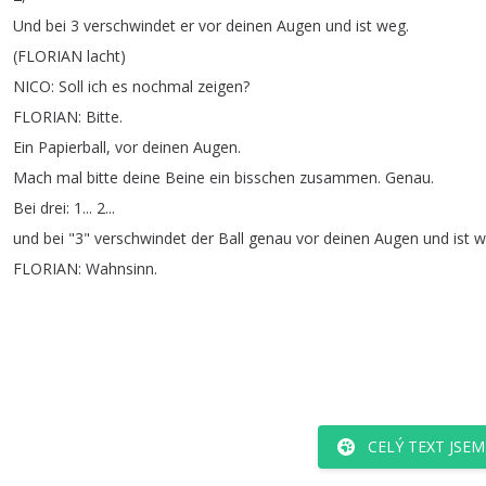
Und
bei
3
verschwindet
er
vor
deinen
Augen
und
ist
weg
.
(
FLORIAN
lacht
)
NICO
:
Soll
ich
es
nochmal
zeigen
?
FLORIAN
:
Bitte
.
Ein
Papierball
,
vor
deinen
Augen
.
Mach
mal
bitte
deine
Beine
ein
bisschen
zusammen
.
Genau
.
Bei
drei
: 1... 2...
und
bei
"3"
verschwindet
der
Ball
genau
vor
deinen
Augen
und
ist
w
FLORIAN
:
Wahnsinn
.
CELÝ TEXT JSE