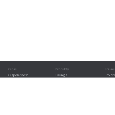
O nás
Produkty
Právn
O společnosti
Džungle
Pro dr
Pro partnery
Procvičování
Zásad
Kontakty
Slovník
Terms
Sitemap