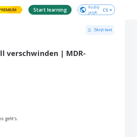
Rodný

Start learning
CS
PREMIUM
jazyk
:
Skrýt text
Ball verschwinden | MDR-
os
geht's
.