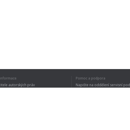
í informace
Pomoc a podpora
žitele autorských práv
Napište na oddělení servisní po
y ochrany osobních údajů
FAQ
 of Use
Rozšíření prohlížeče