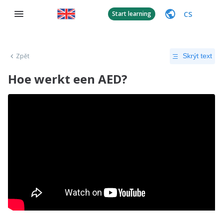
CS
Start learning
Zpět
Skrýt text
Hoe werkt een AED?