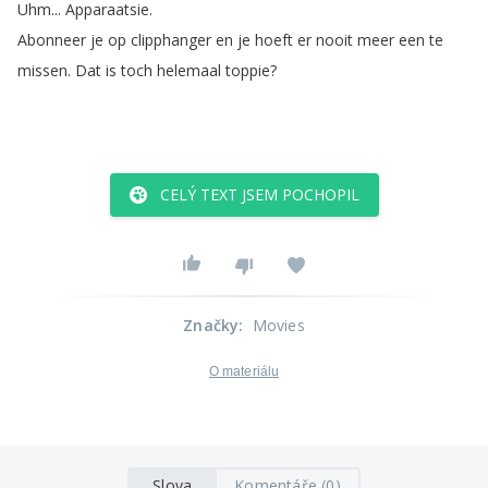
Uhm
...
Apparaatsie
.
Abonneer
je
op
clipphanger
en
je
hoeft
er
nooit
meer
een
te
missen
.
Dat
is
toch
helemaal
toppie
?
CELÝ TEXT JSEM POCHOPIL
Značky
:
Movies
O materiálu
Slova
Komentáře (0)