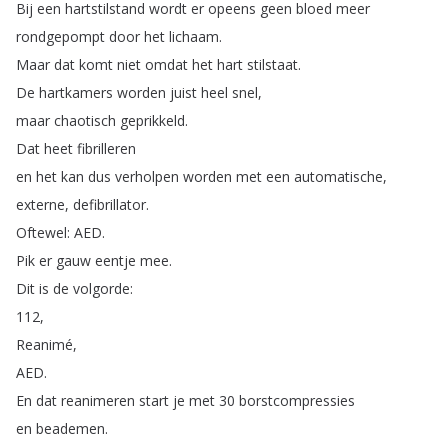
Bij
een
hartstilstand
wordt
er
opeens
geen
bloed
meer
rondgepompt
door
het
lichaam
.
Maar
dat
komt
niet
omdat
het
hart
stilstaat
.
De
hartkamers
worden
juist
heel
snel
,
maar
chaotisch
geprikkeld
.
Dat
heet
fibrilleren
en
het
kan
dus
verholpen
worden
met
een
automatische
,
externe
,
defibrillator
.
Oftewel
:
AED
.
Pik
er
gauw
eentje
mee
.
Dit
is
de
volgorde
:
112,
Reanimé
,
AED
.
En
dat
reanimeren
start
je
met
30
borstcompressies
en
beademen
.