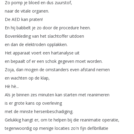
Zo
pomp
je
bloed
en
dus
zuurstof
,
naar
de
vitale
organen
.
De
AED
kan
praten
!
En
hij
babbelt
je
zo
door
de
procedure
heen
.
Bovenkleding
van
het
slachtoffer
uitdoen
en
dan
de
elektroden
opplakken
.
Het
apparaat
voert
een
hartanalyse
uit
en
bepaalt
of
er
een
schok
gegeven
moet
worden
.
Zoja
,
dan
mogen
de
omstanders
even
afstand
nemen
en
wachten
op
de
klap
,
Hè
hè
...
Als
je
binnen
zes
minuten
kan
starten
met
reanimeren
is
er
grote
kans
op
overleving
met
de
minste
hersenbeschadiging
.
Gelukkig
hangt
er
,
om
te
helpen
bij
die
reanimatie
operatie
,
tegenwoordig
op
menige
locaties
zo'n
fijn
defibrillatie