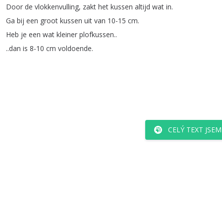
Door
de
vlokkenvulling
,
zakt
het
kussen
altijd
wat
in
.
Ga
bij
een
groot
kussen
uit
van
10-15
cm
.
Heb
je
een
wat
kleiner
plofkussen
..
..
dan
is
8-10
cm
voldoende
.
CELÝ TEXT JSE