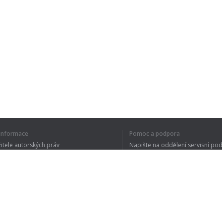
í informace
Pomoc a podpora
žitele autorských práv
Napište na oddělení servisní po
y ochrany osobních údajů
FAQ
 of Use
Rozšíření prohlížeče