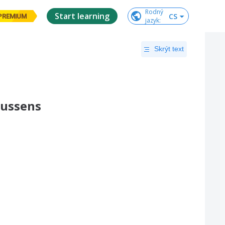
Rodný

Start learning
CS
PREMIUM
jazyk
:
Skrýt text
kussens