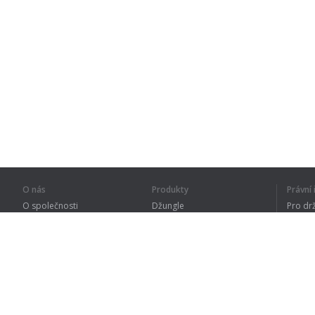
O nás
Produkty
Právn
O společnosti
Džungle
Pro dr
Pro partnery
Procvičování
Zásad
Kontakty
Slovník
Terms
Sitemap