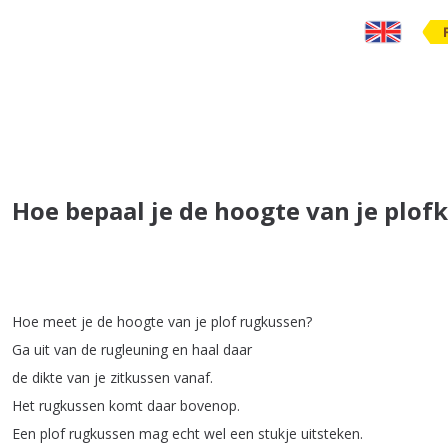
Hoe bepaal je de hoogte van je plof
Hoe
meet
je
de
hoogte
van
je
plof
rugkussen
?
Ga
uit
van
de
rugleuning
en
haal
daar
de
dikte
van
je
zitkussen
vanaf
.
Het
rugkussen
komt
daar
bovenop
.
Een
plof
rugkussen
mag
echt
wel
een
stukje
uitsteken
.