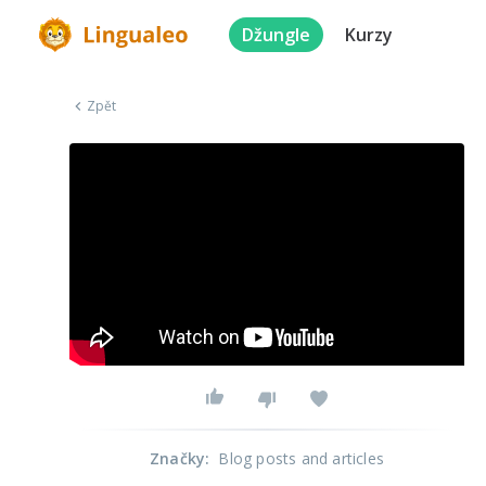
Džungle
Kurzy
Zpět
Značky
:
Blog posts and articles