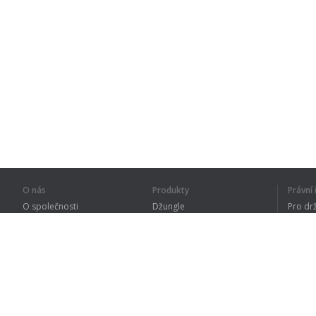
O nás
Produkty
Právn
O společnosti
Džungle
Pro dr
Pro partnery
Procvičování
Zásad
Kontakty
Slovník
Terms
Sitemap