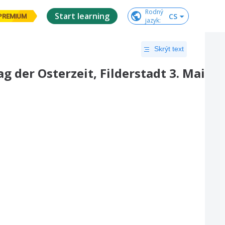
Rodný

Start learning
CS
PREMIUM
jazyk
:
Skrýt text
 der Osterzeit, Filderstadt 3. Mai