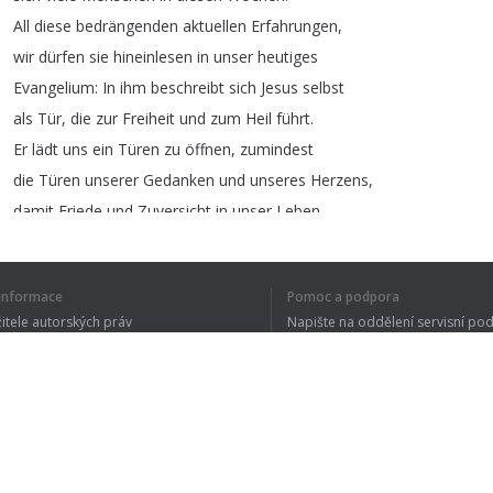
All
diese
bedrängenden
aktuellen
Erfahrungen
,
wir
dürfen
sie
hineinlesen
in
unser
heutiges
Evangelium
:
In
ihm
beschreibt
sich
Jesus
selbst
als
Tür
,
die
zur
Freiheit
und
zum
Heil
führt
.
Er
lädt
uns
ein
Türen
zu
öffnen
,
zumindest
die
Türen
unserer
Gedanken
und
unseres
Herzens
,
damit
Friede
und
Zuversicht
in
unser
Leben
eintreten
können
.
Singen
wir
deshalb
unser
Lied
«Du
öffnest
í informace
Pomoc a podpora
uns
die
Türen»
.
Sie
finden
es
im
Gotteslob
žitele autorských práv
Napište na oddělení servisní po
Nummer
867.
Eine
bekannte
Melodie
mit
einem
y ochrany osobních údajů
FAQ
neuen
Text
.
 of Use
Lasst
uns
beten
:
Gott
,
du
hältst
uns
immer
eine
Türe
offen
.
Wenn
wir
verängstigt
sind
oder
uns
zurückziehen
,
Rozšíření prohlížeče
machst
du
uns
Mut
,
neu
ins
Leben
einzutreten
.