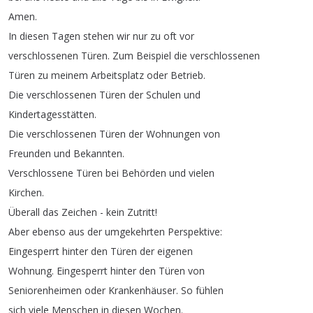
Amen
.
In
diesen
Tagen
stehen
wir
nur
zu
oft
vor
verschlossenen
Türen
.
Zum
Beispiel
die
verschlossenen
Türen
zu
meinem
Arbeitsplatz
oder
Betrieb
.
Die
verschlossenen
Türen
der
Schulen
und
Kindertagesstätten
.
Die
verschlossenen
Türen
der
Wohnungen
von
Freunden
und
Bekannten
.
Verschlossene
Türen
bei
Behörden
und
vielen
Kirchen
.
Überall
das
Zeichen
-
kein
Zutritt
!
Aber
ebenso
aus
der
umgekehrten
Perspektive
:
Eingesperrt
hinter
den
Türen
der
eigenen
Wohnung
.
Eingesperrt
hinter
den
Türen
von
Seniorenheimen
oder
Krankenhäuser
.
So
fühlen
sich
viele
Menschen
in
diesen
Wochen
.