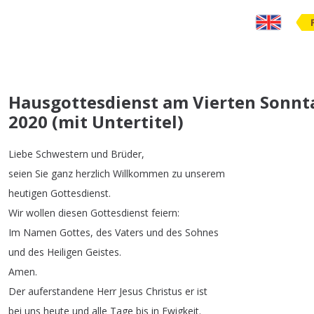
Hausgottesdienst am Vierten Sonntag
2020 (mit Untertitel)
Liebe
Schwestern
und
Brüder
,
seien
Sie
ganz
herzlich
Willkommen
zu
unserem
heutigen
Gottesdienst
.
Wir
wollen
diesen
Gottesdienst
feiern
:
Im
Namen
Gottes
,
des
Vaters
und
des
Sohnes
und
des
Heiligen
Geistes
.
Amen
.
Der
auferstandene
Herr
Jesus
Christus
er
ist
bei
uns
heute
und
alle
Tage
bis
in
Ewigkeit
.