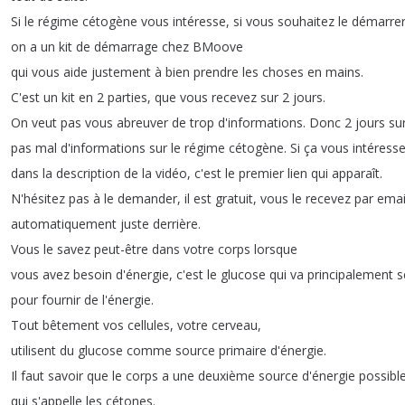
Si
le
régime
cétogène
vous
intéresse
,
si
vous
souhaitez
le
démarre
on
a
un
kit
de
démarrage
chez
BMoove
qui
vous
aide
justement
à
bien
prendre
les
choses
en
mains
.
C'est
un
kit
en
2
parties
,
que
vous
recevez
sur
2
jours
.
On
veut
pas
vous
abreuver
de
trop
d'informations
.
Donc
2
jours
su
pas
mal
d'informations
sur
le
régime
cétogène
.
Si
ça
vous
intéress
dans
la
description
de
la
vidéo
,
c'est
le
premier
lien
qui
apparaît
.
N'hésitez
pas
à
le
demander
,
il
est
gratuit
,
vous
le
recevez
par
emai
automatiquement
juste
derrière
.
Vous
le
savez
peut-être
dans
votre
corps
lorsque
vous
avez
besoin
d'énergie
,
c'est
le
glucose
qui
va
principalement
s
pour
fournir
de
l'énergie
.
Tout
bêtement
vos
cellules
,
votre
cerveau
,
utilisent
du
glucose
comme
source
primaire
d'énergie
.
Il
faut
savoir
que
le
corps
a
une
deuxième
source
d'énergie
possibl
qui
s'appelle
les
cétones
.