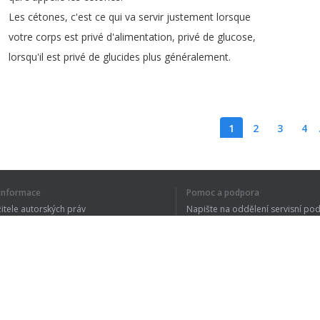
Les
cétones
,
c'est
ce
qui
va
servir
justement
lorsque
votre
corps
est
privé
d'alimentation
,
privé
de
glucose
,
lorsqu'il
est
privé
de
glucides
plus
généralement
.
1
2
3
4
í informace
Pomoc a podpora
CELÝ TEXT JSE
žitele autorských práv
Napište na oddělení servisní po
y ochrany osobních údajů
FAQ
 of Use
Rozšíření prohlížeče