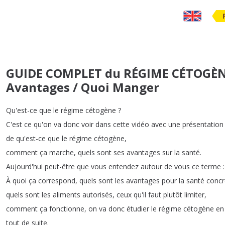
GUIDE COMPLET du RÉGIME CÉTOGÈN
Avantages / Quoi Manger
Qu'est-ce
que
le
régime
cétogène
?
C'est
ce
qu'on
va
donc
voir
dans
cette
vidéo
avec
une
présentation
de
qu'est-ce
que
le
régime
cétogène
,
comment
ça
marche
,
quels
sont
ses
avantages
sur
la
santé
.
Aujourd'hui
peut-être
que
vous
entendez
autour
de
vous
ce
terme
À
quoi
ça
correspond
,
quels
sont
les
avantages
pour
la
santé
conc
quels
sont
les
aliments
autorisés
,
ceux
qu'il
faut
plutôt
limiter
,
comment
ça
fonctionne
,
on
va
donc
étudier
le
régime
cétogène
en
tout
de
suite
.