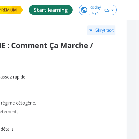
Rodný

Start learning
CS
PREMIUM
jazyk
:
Skrýt text
E : Comment Ça Marche /
assez
rapide
:
régime
cétogène
.
rètement
,
détails
...