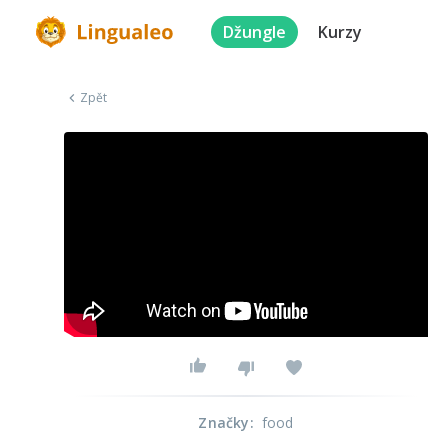
Džungle
Kurzy
Zpět
Značky
:
food