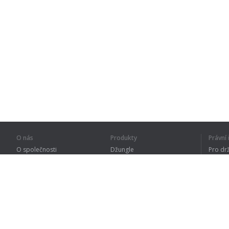
O nás
Produkty
Právn
O společnosti
Džungle
Pro dr
Pro partnery
Procvičování
Zásad
Kontakty
Slovník
Terms
Sitemap