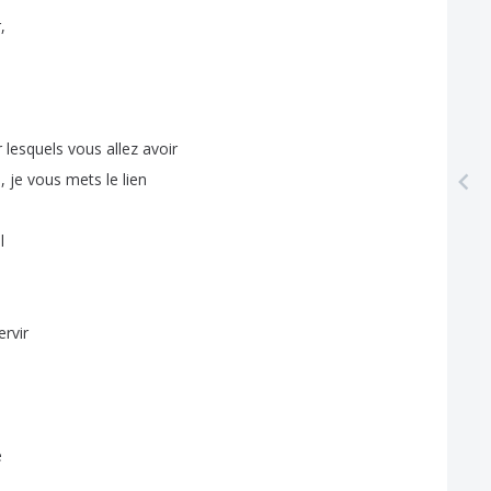
r
,
r
lesquels
vous
allez
avoir
e
,
je
vous
mets
le
lien
l
ervir
e