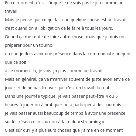
En
ce
moment
,
c'est
sûr
que
je
ne
vois
pas
le
jeu
comme
un
travail
.
Mais
je
pense
que
ce
qui
fait
que
quelque
chose
est
un
travail
,
c'est
quand
on
a
l'obligation
de
le
faire
à
tous
les
jours
.
Quand
ça
me
tente
de
faire
autre
chose
,
mais
que
je
dois
me
préparer
pour
un
tournoi
ou
que
je
dois
avoir
une
présence
dans
la
communauté
ou
quoi
que
ce
soit
,
à
ce
moment-là
,
je
vois
ça
plus
comme
un
travail
.
Mais
en
général
,
ça
va
m'arriver
souvent
de
juste
avoir
envie
de
jouer
et
de
ne
pas
trouver
que
c'est
un
travail
du
tout
.
Dans
une
journée
typique
,
je
vais
passer
peut-être
4
ou
5
heures
à
jouer
ou
à
pratiquer
ou
à
participer
à
des
tournois
.
Je
vais
passer
aussi
beaucoup
de
temps
à
avoir
une
présence
sur
les
réseaux
sociaux
ou
à
faire
du
«
streaming
»
.
C'est
sûr
qu'il
y
a
plusieurs
choses
que
j'aime
en
ce
moment