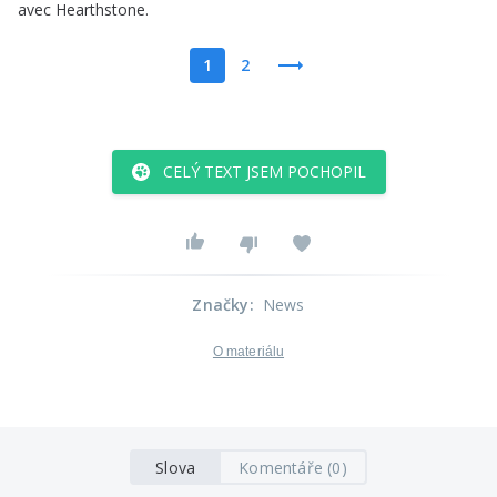
avec
Hearthstone
.
1
2
CELÝ TEXT JSEM POCHOPIL
Značky
:
News
O materiálu
Slova
Komentáře (0)