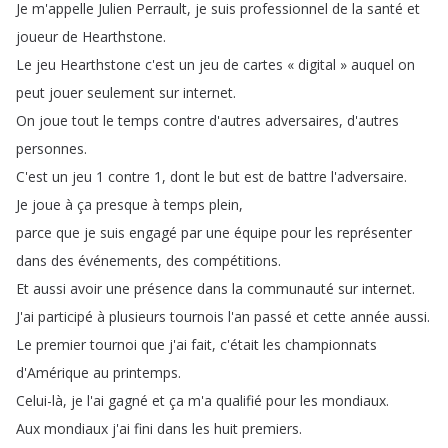
Je
m'appelle
Julien
Perrault
,
je
suis
professionnel
de
la
santé
et
joueur
de
Hearthstone
.
Le
jeu
Hearthstone
c'est
un
jeu
de
cartes
«
digital
»
auquel
on
peut
jouer
seulement
sur
internet
.
On
joue
tout
le
temps
contre
d'autres
adversaires
,
d'autres
personnes
.
C'est
un
jeu
1
contre
1,
dont
le
but
est
de
battre
l'adversaire
.
Je
joue
à
ça
presque
à
temps
plein
,
parce
que
je
suis
engagé
par
une
équipe
pour
les
représenter
dans
des
événements
,
des
compétitions
.
Et
aussi
avoir
une
présence
dans
la
communauté
sur
internet
.
J'ai
participé
à
plusieurs
tournois
l'an
passé
et
cette
année
aussi
.
Le
premier
tournoi
que
j'ai
fait
,
c'était
les
championnats
d'Amérique
au
printemps
.
Celui-là
,
je
l'ai
gagné
et
ça
m'a
qualifié
pour
les
mondiaux
.
Aux
mondiaux
j'ai
fini
dans
les
huit
premiers
.