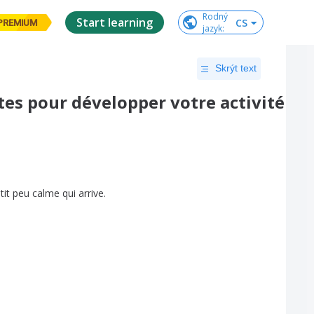
Rodný

Start learning
CS
PREMIUM
jazyk
:
Skrýt text
êtes pour développer votre activité
tit
peu
calme
qui
arrive
.