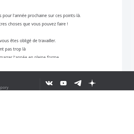
s
pour
l'année
prochaine
sur
ces
points-là
.
tres
choses
que
vous
pouvez
faire
!
vous
êtes
obligé
de
travailler
.
nt
pas
trop
là
marrer
l'année
en
pleine
forme
.
dpory
M POCHOPIL
©
2026