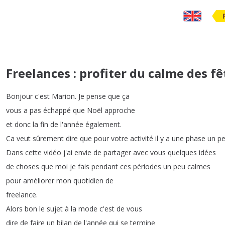
Freelances : profiter du calme des f
Bonjour
c'est
Marion
.
Je
pense
que
ça
vous
a
pas
échappé
que
Noël
approche
et
donc
la
fin
de
l'année
également
.
Ca
veut
sûrement
dire
que
pour
votre
activité
il
y
a
une
phase
un
pe
Dans
cette
vidéo
j'ai
envie
de
partager
avec
vous
quelques
idées
de
choses
que
moi
je
fais
pendant
ces
périodes
un
peu
calmes
pour
améliorer
mon
quotidien
de
freelance
.
Alors
bon
le
sujet
à
la
mode
c'est
de
vous
dire
de
faire
un
bilan
de
l'année
qui
se
termine