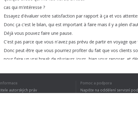
cas
qui
m'intéresse
?
Essayez
d'évaluer
votre
satisfaction
par
rapport
à
ça
et
vos
attente
Donc
ça
c'est
le
bilan
,
qui
est
important
à
faire
mais
il
y
a
plein
d'au
Déjà
vous
pouvez
faire
une
pause
.
C'est
pas
parce
que
vous
n'avez
pas
prévu
de
partir
en
voyage
que
Donc
peut-être
que
vous
pourriez
profiter
du
fait
que
vos
clients
so
pour
faire
un
vrai
break
de
plusieurs
jours
,
bien
vous
reposer
,
et
dé
í informace
Pomoc a podpora
1
2
3
4
žitele autorských práv
Napište na oddělení servisní po
y ochrany osobních údajů
FAQ
 of Use
CELÝ TEXT JSE
Rozšíření prohlížeče