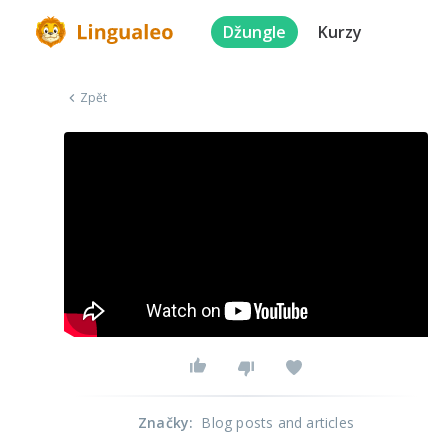
Džungle
Kurzy
Zpět
Značky
:
Blog posts and articles