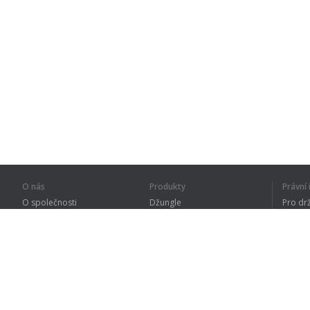
O nás
Produkty
Právn
O společnosti
Džungle
Pro dr
Pro partnery
Procvičování
Zásad
Kontakty
Slovník
Terms
Sitemap