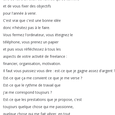
et
de
vous
fixer
des
objectifs
pour
l'année
à
venir
.
C'est
vrai
que
c'est
une
bonne
idée
donc
n'hésitez
pas
à
le
faire
.
Vous
fermez
l'ordinateur
,
vous
éteignez
le
téléphone
,
vous
prenez
un
papier
et
puis
vous
réfléchissez
à
tous
les
aspects
de
votre
activité
de
freelance
:
financier
,
organisation
,
motivation
.
Il
faut
vous
puissiez
vous
dire
:
est-ce
que
je
gagne
assez
d'argent
Est-ce
que
ça
me
convient
ce
que
je
me
verse
?
Est-ce
que
le
rythme
de
travail
que
j'ai
me
correspond
toujours
?
Est-ce
que
les
prestations
que
je
propose
,
c'est
toujours
quelque
chose
qui
me
passionne
,
quelque
chose
qui
me
fait
vibrer
,
en
tout