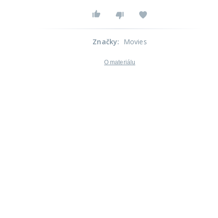
Značky
:
Movies
O materiálu