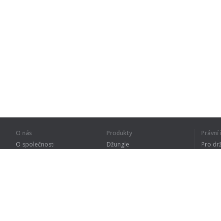
O nás
Produkty
Právn
O společnosti
Džungle
Pro dr
Pro partnery
Procvičování
Zásad
Kontakty
Slovník
Terms
Sitemap