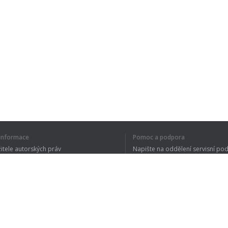
í informace
Pomoc a podpora
žitele autorských práv
Napište na oddělení servisní po
y ochrany osobních údajů
FAQ
 of Use
Rozšíření prohlížeče