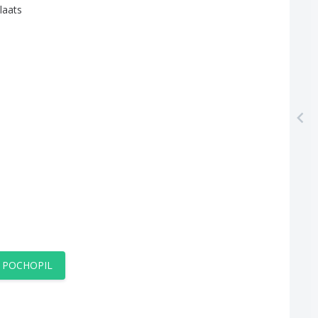
laats
M POCHOPIL