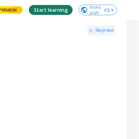
Rodný

Start learning
CS
PREMIUM
jazyk
:
Skrýt text