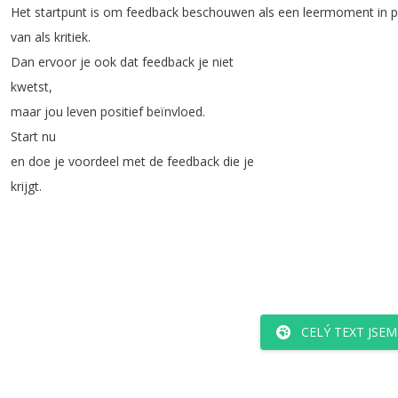
Het
startpunt
is
om
feedback
beschouwen
als
een
leermoment
in
p
van
als
kritiek
.
Dan
ervoor
je
ook
dat
feedback
je
niet
kwetst
,
maar
jou
leven
positief
beïnvloed
.
Start
nu
en
doe
je
voordeel
met
de
feedback
die
je
krijgt
.
CELÝ TEXT JSE