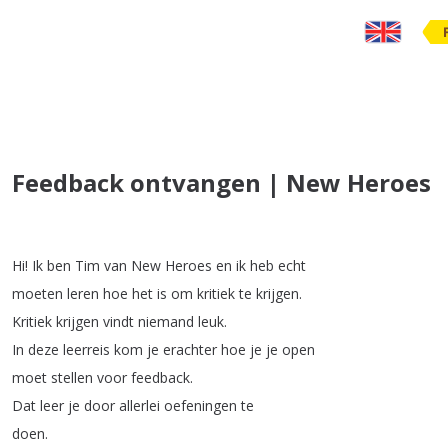
Feedback ontvangen | New Heroes
Hi
!
Ik
ben
Tim
van
New
Heroes
en
ik
heb
echt
moeten
leren
hoe
het
is
om
kritiek
te
krijgen
.
Kritiek
krijgen
vindt
niemand
leuk
.
In
deze
leerreis
kom
je
erachter
hoe
je
je
open
moet
stellen
voor
feedback
.
Dat
leer
je
door
allerlei
oefeningen
te
doen
.