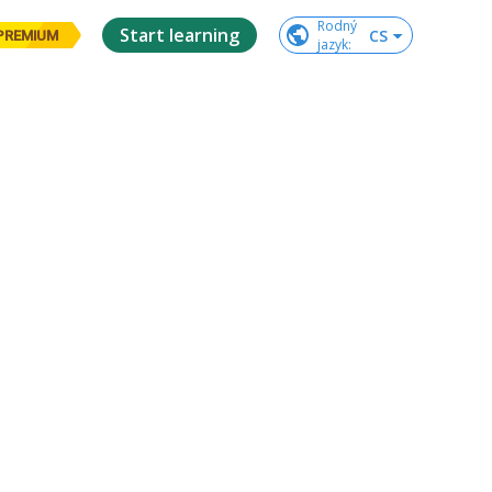
Rodný

Start learning
CS
PREMIUM
jazyk
: