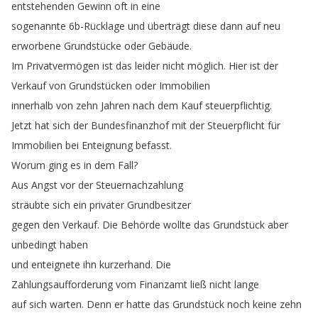
entstehenden
Gewinn
oft
in
eine
sogenannte
6b-Rücklage
und
überträgt
diese
dann
auf
neu
erworbene
Grundstücke
oder
Gebäude
.
Im
Privatvermögen
ist
das
leider
nicht
möglich
.
Hier
ist
der
Verkauf
von
Grundstücken
oder
Immobilien
innerhalb
von
zehn
Jahren
nach
dem
Kauf
steuerpflichtig
.
Jetzt
hat
sich
der
Bundesfinanzhof
mit
der
Steuerpflicht
für
Immobilien
bei
Enteignung
befasst
.
Worum
ging
es
in
dem
Fall
?
Aus
Angst
vor
der
Steuernachzahlung
sträubte
sich
ein
privater
Grundbesitzer
gegen
den
Verkauf
.
Die
Behörde
wollte
das
Grundstück
aber
unbedingt
haben
und
enteignete
ihn
kurzerhand
.
Die
Zahlungsaufforderung
vom
Finanzamt
ließ
nicht
lange
auf
sich
warten
.
Denn
er
hatte
das
Grundstück
noch
keine
zehn