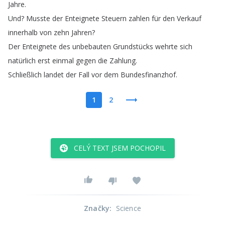
Jahre
.
Und
?
Musste
der
Enteignete
Steuern
zahlen
für
den
Verkauf
innerhalb
von
zehn
Jahren
?
Der
Enteignete
des
unbebauten
Grundstücks
wehrte
sich
natürlich
erst
einmal
gegen
die
Zahlung
.
Schließlich
landet
der
Fall
vor
dem
Bundesfinanzhof
.
1
2
CELÝ TEXT JSEM POCHOPIL
Značky
:
Science