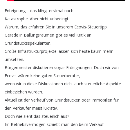
Enteignung
–
das
klingt
erstmal
nach
Katastrophe
.
Aber
nicht
unbedingt
.
Warum
,
das
erfahren
Sie
in
unserem
Ecovis-Steuertipp
.
Gerade
in
Ballungsräumen
gibt
es
viel
Kritik
an
Grundstücksspekulanten
.
Große
Infrastrukturprojekte
lassen
sich
heute
kaum
mehr
umsetzen
.
Bürgermeister
diskutieren
sogar
Enteignungen
.
Doch
wir
von
Ecovis
wären
keine
guten
Steuerberater
,
wenn
wir
in
diese
Diskussionen
nicht
auch
steuerliche
Aspekte
einbeziehen
würden
.
Aktuell
ist
der
Verkauf
von
Grundstücken
oder
Immobilien
für
den
Verkäufer
meist
lukrativ
.
Doch
wie
sieht
das
steuerlich
aus
?
Im
Betriebsvermögen
schiebt
man
den
beim
Verkauf