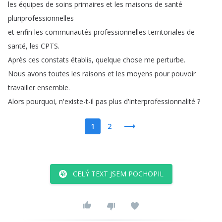
les
équipes
de
soins
primaires
et
les
maisons
de
santé
pluriprofessionnelles
et
enfin
les
communautés
professionnelles
territoriales
de
santé
,
les
CPTS
.
Après
ces
constats
établis
,
quelque
chose
me
perturbe
.
Nous
avons
toutes
les
raisons
et
les
moyens
pour
pouvoir
travailler
ensemble
.
Alors
pourquoi
,
n'existe-t-il
pas
plus
d'interprofessionnalité
?
1
2
CELÝ TEXT JSEM POCHOPIL