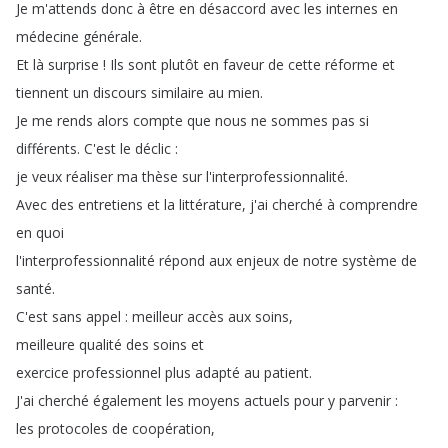
Je
m'attends
donc
à
être
en
désaccord
avec
les
internes
en
médecine
générale
.
Et
là
surprise
!
Ils
sont
plutôt
en
faveur
de
cette
réforme
et
tiennent
un
discours
similaire
au
mien
.
Je
me
rends
alors
compte
que
nous
ne
sommes
pas
si
différents
.
C'est
le
déclic
:
je
veux
réaliser
ma
thèse
sur
l'interprofessionnalité
.
Avec
des
entretiens
et
la
littérature
,
j'ai
cherché
à
comprendre
en
quoi
l'interprofessionnalité
répond
aux
enjeux
de
notre
système
de
santé
.
C'est
sans
appel
:
meilleur
accès
aux
soins
,
meilleure
qualité
des
soins
et
exercice
professionnel
plus
adapté
au
patient
.
J'ai
cherché
également
les
moyens
actuels
pour
y
parvenir
:
les
protocoles
de
coopération
,