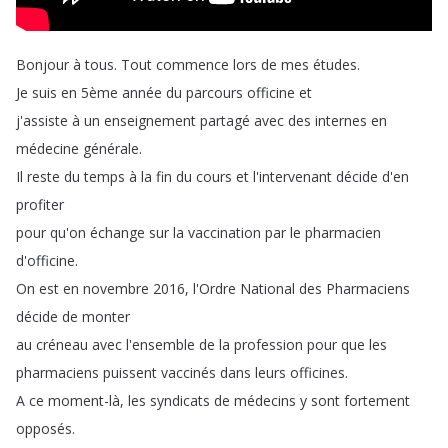
Bonjour
à
tous
.
Tout
commence
lors
de
mes
études
.
Je
suis
en
5ème
année
du
parcours
officine
et
j'assiste
à
un
enseignement
partagé
avec
des
internes
en
médecine
générale
.
Il
reste
du
temps
à
la
fin
du
cours
et
l'intervenant
décide
d'en
profiter
pour
qu'on
échange
sur
la
vaccination
par
le
pharmacien
d'officine
.
On
est
en
novembre
2016,
l'Ordre
National
des
Pharmaciens
décide
de
monter
au
créneau
avec
l'ensemble
de
la
profession
pour
que
les
pharmaciens
puissent
vaccinés
dans
leurs
officines
.
A
ce
moment-là
,
les
syndicats
de
médecins
y
sont
fortement
opposés
.