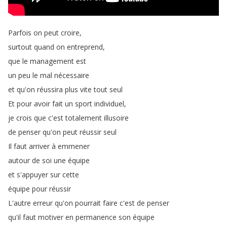
Parfois
on
peut
croire
,
surtout
quand
on
entreprend
,
que
le
management
est
un
peu
le
mal
nécessaire
et
qu'on
réussira
plus
vite
tout
seul
Et
pour
avoir
fait
un
sport
individuel
,
je
crois
que
c'est
totalement
illusoire
de
penser
qu'on
peut
réussir
seul
Il
faut
arriver
à
emmener
autour
de
soi
une
équipe
et
s'appuyer
sur
cette
équipe
pour
réussir
L'autre
erreur
qu'on
pourrait
faire
c'est
de
penser
qu'il
faut
motiver
en
permanence
son
équipe