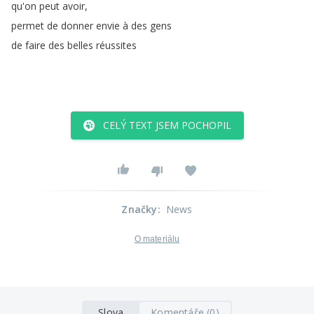
qu'on
peut
avoir
,
permet
de
donner
envie
à
des
gens
de
faire
des
belles
réussites
CELÝ TEXT JSEM POCHOPIL
Značky
:
News
O materiálu
Slova
Komentáře (0)